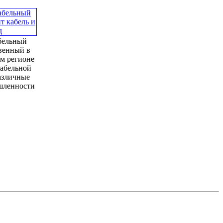
бельный
твенный в
м регионе
кабельной
азличные
шленности