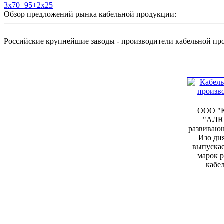
3х70+95+2х25
Обзор предложений рынка кабельной продукции:
Российские крупнейшие заводы - производители кабельной п
ООО "К
"АЛЮ
развивающ
Изо дня
выпускае
марок 
кабел