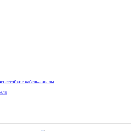
огнестойкие кабель-каналы
еля