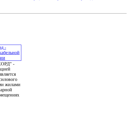
ОРД" -
ацией
является
силового
ми жилами
нарной
омещениях