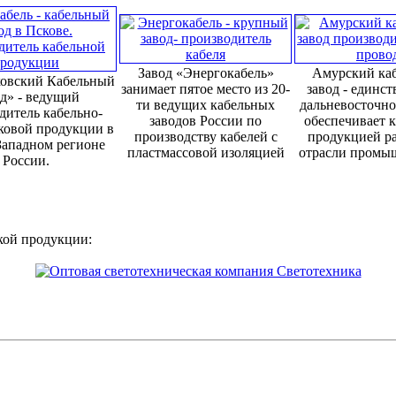
Завод «Энергокабель»
Амурский ка
овский Кабельный
занимает пятое место из 20-
завод - единс
д» - ведущий
ти ведущих кабельных
дальневосточно
дитель кабельно-
заводов России по
обеспечивает 
ковой продукции в
производству кабелей с
продукцией р
Западном регионе
пластмассовой изоляцией
отрасли промы
России.
кой продукции: