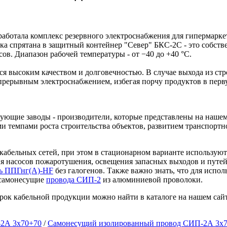
ботала комплекс резервного электроснабжения для гипермаркета
вка спрятана в защитный контейнер "Север" БКС-2С - это собств
сов. Диапазон рабочей температуры - от −40 до +40 °C.
я высоким качеством и долговечностью. В случае выхода из стр
епрерывным электроснабжением, избегая порчу продуктов в перв
ующие заводы - производители, которые представлены на нашем
и темпами роста строительства объектов, развитием транспортн
кабельных сетей, при этом в стационарном варианте использую
я насосов пожаротушения, освещения запасных выходов и путей
ль ППГнг(А)-HF
без галогенов. Также важно знать, что для испо
 самонесущие
провода СИП-2
из алюминиевой проволоки.
ок кабельной продукции можно найти в каталоге на нашем сайт
2А 3х70+70
/
Самонесущий изолированный провод СИП-2А 3х7