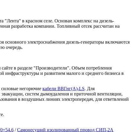
 "Лента" в красном селе. Основан комплекс на дизель-
енная разработка компании. Топливный отсек рассчитан на
оя основного электроснабжения дизель-генераторы включаются
ую очередь.
 сайте в разделе "Производители". Объем потребления
ой инфраструктуры и развитием малого и среднего бизнеса в
т силовые негорючие
кабели ВВГнг(А)-LS
. Для
 эвакуации, систем дымоудаления и приточной вентиляции,
льзования в воздушных линиях электропередач, для ответвлений
е.
0+54.6
/
Самонесущий изолированный провод СИП-2А