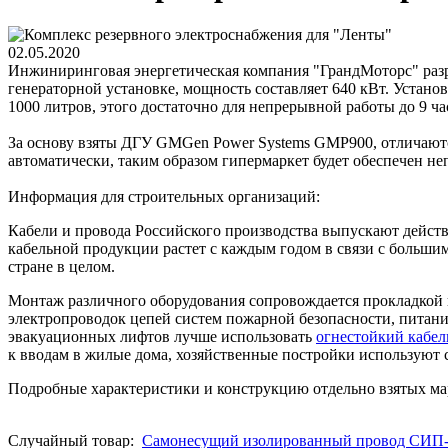
02.05.2020
Инжиниринговая энергетическая компания "ГрандМоторс" разра
генераторной установке, мощность составляет 640 кВт. Устано
1000 литров, этого достаточно для непрерывной работы до 9 ча
За основу взяты ДГУ GMGen Power Systems GMP900, отличаютс
автоматически, таким образом гипермаркет будет обеспечен н
Информация для строительных организаций:
Кабели и провода Российского производства выпускают действ
кабельной продукции растет с каждым годом в связи с большим
стране в целом.
Монтаж различного оборудования сопровождается прокладкой 
электропроводок цепей систем пожарной безопасности, питани
эвакуационных лифтов лучше использовать
огнестойкий кабе
к вводам в жилые дома, хозяйственные постройки используют
Подробные характеристики и конструкцию отдельно взятых мар
Случайный товар:
Самонесущий изолированный провод СИП-