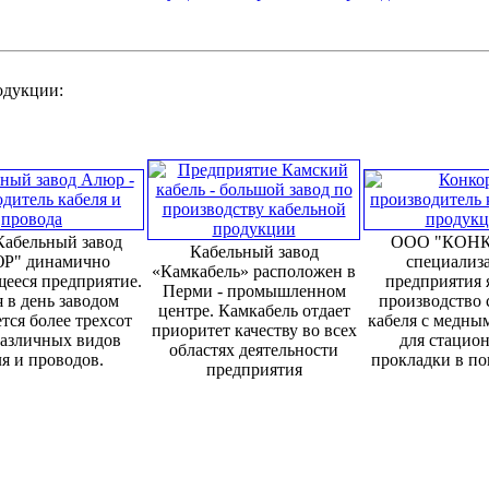
родукции:
абельный завод
ООО "КОНК
Кабельный завод
Р" динамично
специализ
«Камкабель» расположен в
ееся предприятие.
предприятия 
Перми - промышленном
 в день заводом
производство 
центре. Камкабель отдает
тся более трехсот
кабеля с медны
приоритет качеству во всех
различных видов
для стацио
областях деятельности
я и проводов.
прокладки в п
предприятия