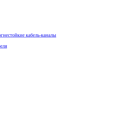
огнестойкие кабель-каналы
еля