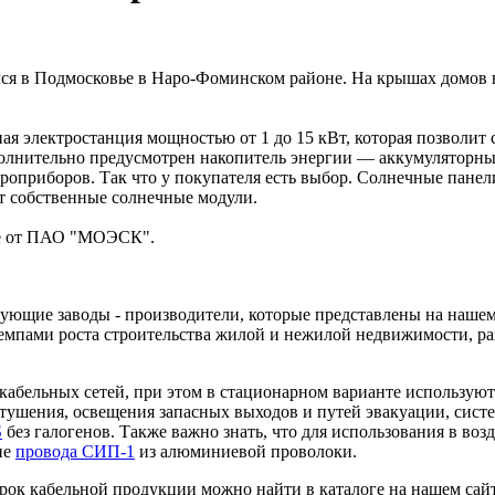
ся в Подмосковье в Наро-Фоминском районе. На крышах домов 
ная электростанция мощностью от 1 до 15 кВт, которая позволит
ополнительно предусмотрен накопитель энергии — аккумуляторн
роприборов. Так что у покупателя есть выбор. Солнечные пане
ит собственные солнечные модули.
ие от ПАО "МОЭСК".
ующие заводы - производители, которые представлены на нашем
 темпами роста строительства жилой и нежилой недвижимости, р
кабельных сетей, при этом в стационарном варианте использую
отушения, освещения запасных выходов и путей эвакуации, сис
S
без галогенов. Также важно знать, что для использования в во
ие
провода СИП-1
из алюминиевой проволоки.
ок кабельной продукции можно найти в каталоге на нашем сайт