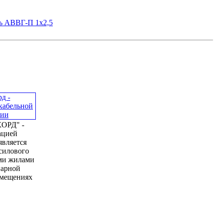
ь АВВГ-П 1х2,5
ОРД" -
ацией
является
силового
ми жилами
нарной
омещениях