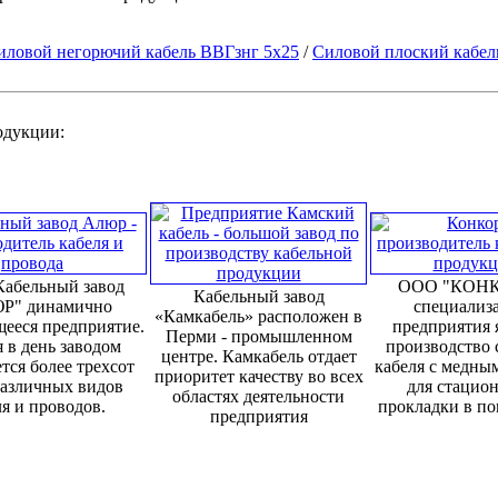
иловой негорючий кабель ВВГзнг 5х25
/
Силовой плоский кабел
родукции:
абельный завод
ООО "КОНК
Кабельный завод
Р" динамично
специализ
«Камкабель» расположен в
ееся предприятие.
предприятия 
Перми - промышленном
 в день заводом
производство 
центре. Камкабель отдает
тся более трехсот
кабеля с медны
приоритет качеству во всех
различных видов
для стацио
областях деятельности
я и проводов.
прокладки в п
предприятия