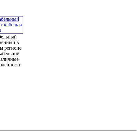
бельный
твенный в
м регионе
кабельной
азличные
шленности