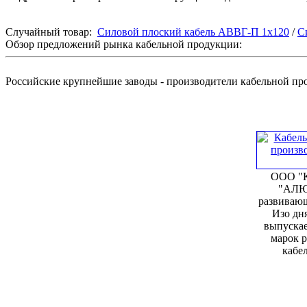
Случайный товар:
Силовой плоский кабель АВВГ-П 1х120
/
С
Обзор предложений рынка кабельной продукции:
Российские крупнейшие заводы - производители кабельной п
ООО "К
"АЛЮ
развивающ
Изо дня
выпускае
марок 
кабел