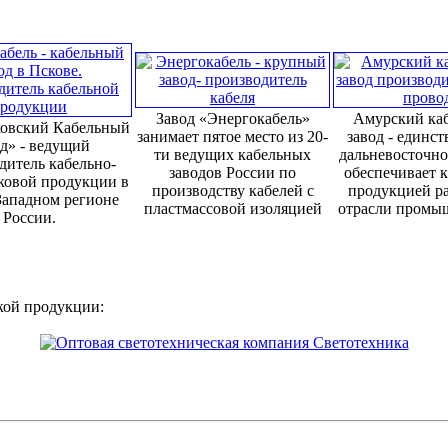
Завод «Энергокабель»
Амурский ка
овский Кабельный
занимает пятое место из 20-
завод - единс
д» - ведущий
ти ведущих кабельных
дальневосточно
дитель кабельно-
заводов России по
обеспечивает 
ковой продукции в
производству кабелей с
продукцией р
Западном регионе
пластмассовой изоляцией
отрасли промы
России.
кой продукции: