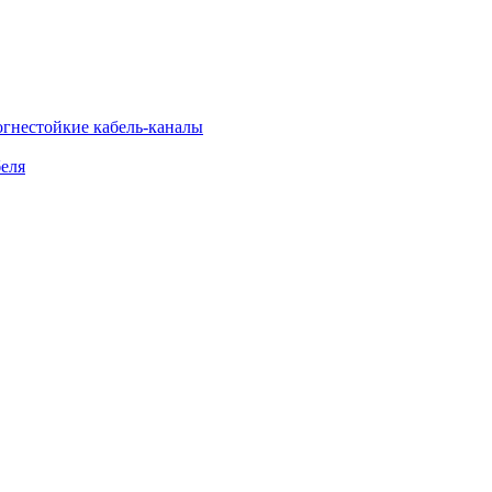
огнестойкие кабель-каналы
еля