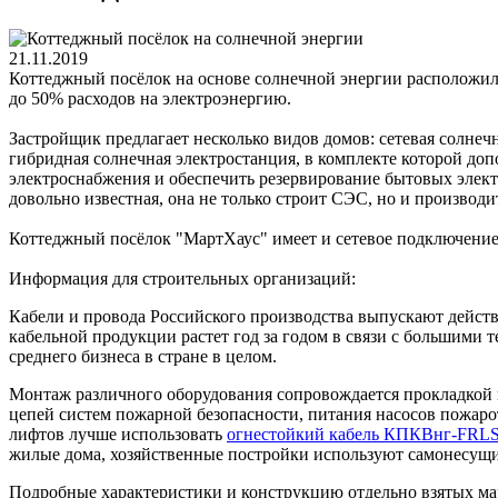
21.11.2019
Коттеджный посёлок на основе солнечной энергии расположил
до 50% расходов на электроэнергию.
Застройщик предлагает несколько видов домов: сетевая солнеч
гибридная солнечная электростанция, в комплекте которой д
электроснабжения и обеспечить резервирование бытовых элект
довольно известная, она не только строит СЭС, но и производ
Коттеджный посёлок "МартХаус" имеет и сетевое подключен
Информация для строительных организаций:
Кабели и провода Российского производства выпускают действ
кабельной продукции растет год за годом в связи с большими
среднего бизнеса в стране в целом.
Монтаж различного оборудования сопровождается прокладкой 
цепей систем пожарной безопасности, питания насосов пожар
лифтов лучше использовать
огнестойкий кабель КПКВнг-FRL
жилые дома, хозяйственные постройки используют самонесущ
Подробные характеристики и конструкцию отдельно взятых мар