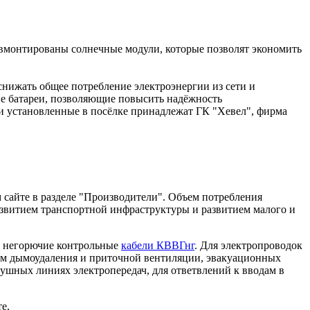
вмонтированы солнечные модули, которые позволят экономить
 снижать общее потребление электроэнергии из сети и
ые батареи, позволяющие повысить надёжность
ли установленные в посёлке принадлежат ГК "Хевел", фирма
 сайте в разделе "Производители". Объем потребления
азвитием транспортной инфраструктуры и развитием малого и
т негорючие контрольные
кабели КВВГнг
. Для электропроводок
тем дымоудаления и приточной вентиляции, эвакуационных
здушных линиях электропередач, для ответвлений к вводам в
е.