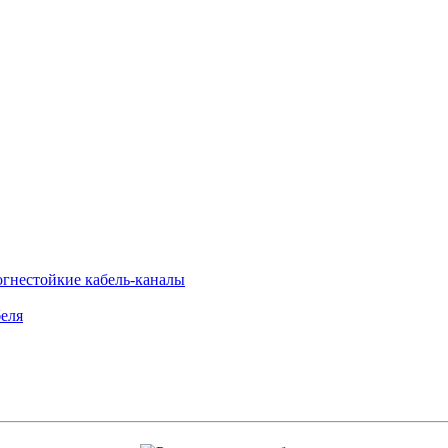
огнестойкие кабель-каналы
еля