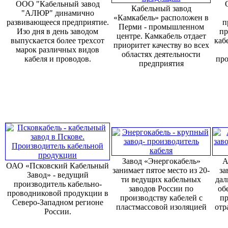
ООО "Кабельный завод
Кабельный завод
"АЛЮР" динамично
«Камкабель» расположен в
развивающееся предприятие.
п
Перми - промышленном
Изо дня в день заводом
пр
центре. Камкабель отдает
выпускается более трехсот
каб
приоритет качеству во всех
марок различных видов
областях деятельности
кабеля и проводов.
про
предприятия
Завод «Энергокабель»
А
ОАО «Псковский Кабельный
занимает пятое место из 20-
за
Завод» - ведущий
ти ведущих кабельных
дал
производитель кабельно-
заводов России по
об
проводниковой продукции в
производству кабелей с
пр
Северо-Западном регионе
пластмассовой изоляцией
отр
России.