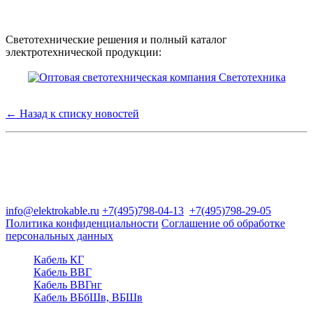
Светотехнические решения и полный каталог
электротехнической продукции:
← Назад к списку новостей
Группа компаний "Электрокабель"
125480, Москва, Туристская ул, д.25, корп.1, оф. 21
info@elektrokable.ru
+7(495)798-04-13
+7(495)798-29-05
Политика конфиденциальности
Соглашение об обработке
персональных данных
Кабель КГ
Кабель ВВГ
Кабель ВВГнг
Кабель ВБбШв, ВБШв