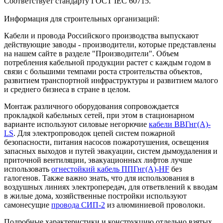
Соответствует стандарту ГОСТ IEC 60715.
Информация для строительных организаций:
Кабели и провода Российского производства выпускают
действующие заводы - производители, которые представлены
на нашем сайте в разделе "Производители". Объем
потребления кабельной продукции растет с каждым годом в
связи с большими темпами роста строительства объектов,
развитием транспортной инфраструктуры и развитием малого
и среднего бизнеса в стране в целом.
Монтаж различного оборудования сопровождается
прокладкой кабельных сетей, при этом в стационарном
варианте используют силовые негорючие
кабели ВВГнг(А)-
LS
. Для электропроводок цепей систем пожарной
безопасности, питания насосов пожаротушения, освещения
запасных выходов и путей эвакуации, систем дымоудаления и
приточной вентиляции, эвакуационных лифтов лучше
использовать
огнестойкий кабель ППГнг(А)-HF
без
галогенов. Также важно знать, что для использования в
воздушных линиях электропередач, для ответвлений к вводам
в жилые дома, хозяйственные постройки используют
самонесущие
провода СИП-2
из алюминиевой проволоки.
Подробные характеристики и конструкцию отдельно взятых