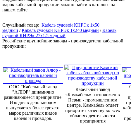
марок кабельной продукции можно найти в каталоге на
нашем сайте.
Случайный товар:
Кабель судовой КНРЭк 1x50
медный
/
Кабель судовой КНРЭк 1x240 медный
/
Кабель
судовой КНРЭк 27x1.5 медный
Российские крупнейшие заводы - производители кабельной
продукции:
ООО "Кабельный завод
Кабельный завод
"АЛЮР" динамично
«Камкабель» расположен в
развивающееся предприятие.
п
Перми - промышленном
Изо дня в день заводом
пр
центре. Камкабель отдает
выпускается более трехсот
каб
приоритет качеству во всех
марок различных видов
областях деятельности
кабеля и проводов.
про
предприятия