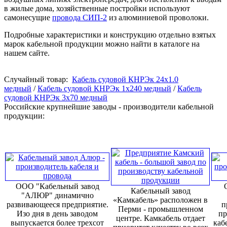
в жилые дома, хозяйственные постройки используют
самонесущие
провода СИП-2
из алюминиевой проволоки.
Подробные характеристики и конструкцию отдельно взятых
марок кабельной продукции можно найти в каталоге на
нашем сайте.
Случайный товар:
Кабель судовой КНРЭк 24x1.0
медный
/
Кабель судовой КНРЭк 1x240 медный
/
Кабель
судовой КНРЭк 3x70 медный
Российские крупнейшие заводы - производители кабельной
продукции:
ООО "Кабельный завод
Кабельный завод
"АЛЮР" динамично
«Камкабель» расположен в
развивающееся предприятие.
п
Перми - промышленном
Изо дня в день заводом
пр
центре. Камкабель отдает
выпускается более трехсот
каб