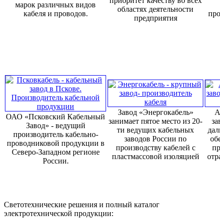
приоритет качеству во всех
марок различных видов
областях деятельности
кабеля и проводов.
про
предприятия
Завод «Энергокабель»
А
ОАО «Псковский Кабельный
занимает пятое место из 20-
за
Завод» - ведущий
ти ведущих кабельных
дал
производитель кабельно-
заводов России по
об
проводниковой продукции в
производству кабелей с
пр
Северо-Западном регионе
пластмассовой изоляцией
отр
России.
Светотехнические решения и полный каталог
электротехнической продукции: