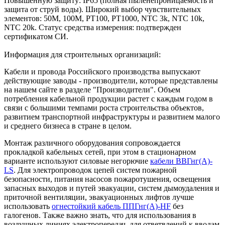
Повышенную защиту: IP65 (полная пыленепроницаемость и
защита от струй воды). Широкий выбор чувствительных
элементов: 50М, 100М, РТ100, РТ1000, NTC 3k, NTC 10k,
NTC 20k. Статус средства измерения: подтвержден
сертификатом СИ.
Информация для строительных организаций:
Кабели и провода Российского производства выпускают
действующие заводы - производители, которые представлены
на нашем сайте в разделе "Производители". Объем
потребления кабельной продукции растет с каждым годом в
связи с большими темпами роста строительства объектов,
развитием транспортной инфраструктуры и развитием малого
и среднего бизнеса в стране в целом.
Монтаж различного оборудования сопровождается
прокладкой кабельных сетей, при этом в стационарном
варианте используют силовые негорючие
кабели ВВГнг(А)-
LS
. Для электропроводок цепей систем пожарной
безопасности, питания насосов пожаротушения, освещения
запасных выходов и путей эвакуации, систем дымоудаления и
приточной вентиляции, эвакуационных лифтов лучше
использовать
огнестойкий кабель ППГнг(А)-HF
без
галогенов. Также важно знать, что для использования в
воздушных линиях электропередач, для ответвлений к вводам