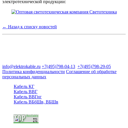
электротехнической продукции:
← Назад к списку новостей
Группа компаний "Электрокабель"
125480, Москва, Туристская ул, д.25, корп.1, оф. 21
info@elektrokable.ru
+7(495)798-04-13
+7(495)798-29-05
Политика конфиденциальности
Соглашение об обработке
персональных данных
Кабель КГ
Кабель ВВГ
Кабель ВВГнг
Кабель ВБбШв, ВБШв