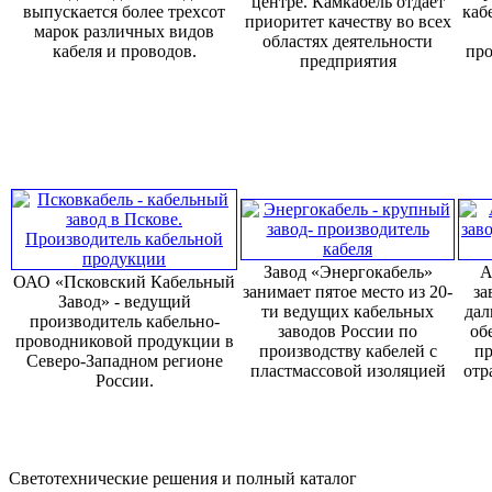
центре. Камкабель отдает
выпускается более трехсот
каб
приоритет качеству во всех
марок различных видов
областях деятельности
кабеля и проводов.
про
предприятия
Завод «Энергокабель»
А
ОАО «Псковский Кабельный
занимает пятое место из 20-
за
Завод» - ведущий
ти ведущих кабельных
дал
производитель кабельно-
заводов России по
об
проводниковой продукции в
производству кабелей с
пр
Северо-Западном регионе
пластмассовой изоляцией
отр
России.
Светотехнические решения и полный каталог