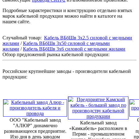
Подробные характеристики и конструкцию отдельно взятых
марок кабельной продукции можно найти в каталоге на
нашем сайте.
Случайный товар:
Кабель ВБбШв 3х2.5 силовой с медными
жилами
/
Кабель ВБбШв 3х50 силовой с медными
жилами
/
Кабель ВБбШв 3х6 силовой с медными жилами
Обзор предложений рынка кабельной продукции:
Российские крупнейшие заводы - производители кабельной
продукции:
ООО "Кабельный завод
Кабельный завод
"АЛЮР" динамично
«Камкабель» расположен в
развивающееся предприятие.
п
Перми - промышленном
Изо дня в день заводом
пр