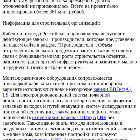
района Самарской области. За время работ долгих
отключений не производилось. Всего на проект было
инвестировано более 361 млн. рублей.
Информация для строительных организаций:
Кабели и провода Российского производства выпускают
действующие заводы - производители, которые представлены
на нашем сайте в разделе "Производители". Объем
потребления кабельной продукции растет с каждым годом в
связи с большими темпами роста строительства объектов,
развитием транспортной инфраструктуры и развитием малого
и среднего бизнеса в стране в целом.
Монтаж различного оборудования сопровождается
прокладкой кабельных сетей, при этом в стационарном
варианте используют силовые негорючие
кабели ВВГнг(А)-
LS
. Для электропроводок цепей систем пожарной
безопасности, питания насосов пожаротушения, освещения
запасных выходов и путей эвакуации, систем дымоудаления и
приточной вентиляции, эвакуационных лифтов лучше
использовать
огнестойкий кабель ППГнг(А)-HF
без
галогенов. Также важно знать, что для использования в
воздушных линиях электропередач, для ответвлений к вводам
в жилые дома, хозяйственные постройки используют
самонесущие
провода СИП-2
из алюминиевой проволоки.