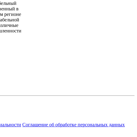
бельный
твенный в
м регионе
кабельной
азличные
шленности
иальности
Соглашение об обработке персональных данных