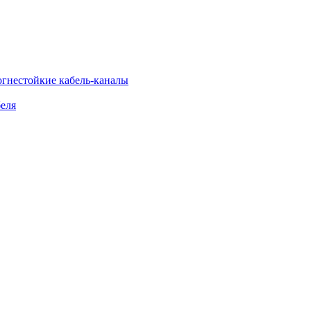
огнестойкие кабель-каналы
еля