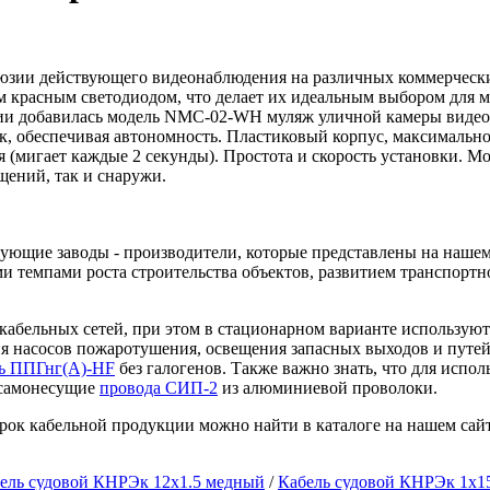
юзии действующего видеонаблюдения на различных коммерческ
расным светодиодом, что делает их идеальным выбором для ме
ции добавилась модель NMC-02-WH муляж уличной камеры виде
ек, обеспечивая автономность. Пластиковый корпус, максимал
(мигает каждые 2 секунды). Простота и скорость установки. 
щений, так и снаружи.
ующие заводы - производители, которые представлены на нашем
и темпами роста строительства объектов, развитием транспортн
кабельных сетей, при этом в стационарном варианте использую
я насосов пожаротушения, освещения запасных выходов и путей
ль ППГнг(А)-HF
без галогенов. Также важно знать, что для испо
 самонесущие
провода СИП-2
из алюминиевой проволоки.
ок кабельной продукции можно найти в каталоге на нашем сайт
ель судовой КНРЭк 12x1.5 медный
/
Кабель судовой КНРЭк 1x1