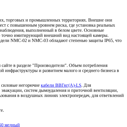
их, торговых и промышленных территориях. Внешне они
ст с повышенным уровнем риска, где установка реальных
онаблюдения, выполненный в белом цвете. Основные
ьно точно имитирующий внешний вид настоящей камеры.
Модели NMC-02 и NMC-03 обладают степенью защиты IP65, что
 сайте в разделе "Производители". Объем потребления
ой инфраструктуры и развитием малого и среднего бизнеса в
т силовые негорючие
кабели ВВГнг(А)-LS
. Для
 эвакуации, систем дымоудаления и приточной вентиляции,
льзования в воздушных линиях электропередач, для ответвлений
е.
50 медный