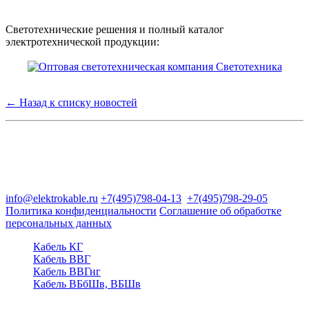
Светотехнические решения и полный каталог
электротехнической продукции:
← Назад к списку новостей
Группа компаний "Электрокабель"
125480, Москва, Туристская ул, д.25, корп.1, оф. 21
info@elektrokable.ru
+7(495)798-04-13
+7(495)798-29-05
Политика конфиденциальности
Соглашение об обработке
персональных данных
Кабель КГ
Кабель ВВГ
Кабель ВВГнг
Кабель ВБбШв, ВБШв