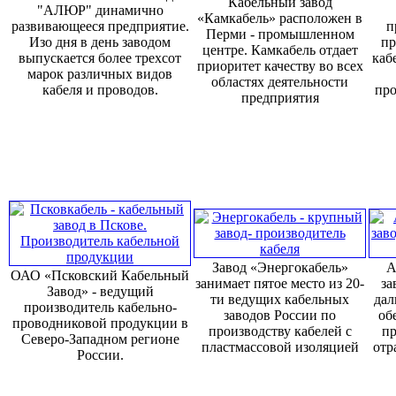
Кабельный завод
"АЛЮР" динамично
«Камкабель» расположен в
развивающееся предприятие.
п
Перми - промышленном
Изо дня в день заводом
пр
центре. Камкабель отдает
выпускается более трехсот
каб
приоритет качеству во всех
марок различных видов
областях деятельности
кабеля и проводов.
про
предприятия
Завод «Энергокабель»
А
ОАО «Псковский Кабельный
занимает пятое место из 20-
за
Завод» - ведущий
ти ведущих кабельных
дал
производитель кабельно-
заводов России по
об
проводниковой продукции в
производству кабелей с
пр
Северо-Западном регионе
пластмассовой изоляцией
отр
России.