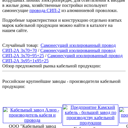
воздушных линиях электропередач, для ответвлений к вводам
в жилые дома, хозяйственные постройки используют
самонесущие
провода СИП-2
из алюминиевой проволоки.
Подробные характеристики и конструкцию отдельно взятых
марок кабельной продукции можно найти в каталоге на
нашем сайте.
Случайный товар:
Самонесущий изолированный провод
СИП-2А 3х70+70
/
Самонесущий изолированный провод
СИП-2А 3х70+95+25
/
Самонесущий изолированный провод
СИП-2А 3х95+1x95+25
Обзор предложений рынка кабельной продукции:
Российские крупнейшие заводы - производители кабельной
продукции:
ООО "Кабельный завод