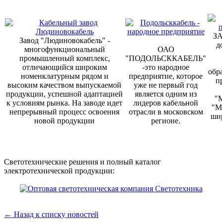
ЗА
Завод "Людиновокабель" -
д
многофункциональный
ОАО
промышленный комплекс,
"ПОДОЛЬСККАБЕЛЬ"
отличающийся широким
-это народное
обр
номенклатурным рядом и
предприятие, которое
п
высоким качеством выпускаемой
уже не первый год
продукции, успешной адаптацией
является одним из
"
к условиям рынка. На заводе идет
лидеров кабельной
"М
непрерывный процесс освоения
отрасли в московском
ши
новой продукции
регионе.
Светотехнические решения и полный каталог
электротехнической продукции:
← Назад к списку новостей