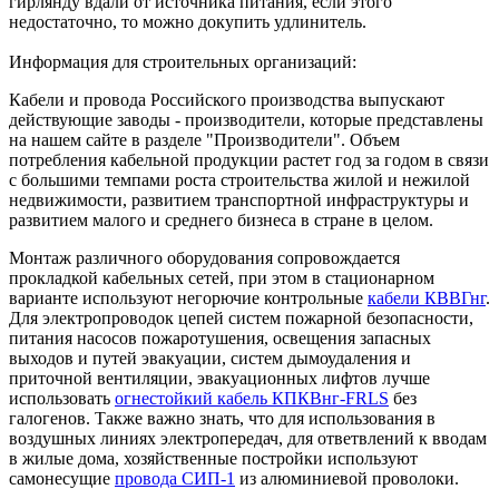
гирлянду вдали от источника питания, если этого
недостаточно, то можно докупить удлинитель.
Информация для строительных организаций:
Кабели и провода Российского производства выпускают
действующие заводы - производители, которые представлены
на нашем сайте в разделе "Производители". Объем
потребления кабельной продукции растет год за годом в связи
с большими темпами роста строительства жилой и нежилой
недвижимости, развитием транспортной инфраструктуры и
развитием малого и среднего бизнеса в стране в целом.
Монтаж различного оборудования сопровождается
прокладкой кабельных сетей, при этом в стационарном
варианте используют негорючие контрольные
кабели КВВГнг
.
Для электропроводок цепей систем пожарной безопасности,
питания насосов пожаротушения, освещения запасных
выходов и путей эвакуации, систем дымоудаления и
приточной вентиляции, эвакуационных лифтов лучше
использовать
огнестойкий кабель КПКВнг-FRLS
без
галогенов. Также важно знать, что для использования в
воздушных линиях электропередач, для ответвлений к вводам
в жилые дома, хозяйственные постройки используют
самонесущие
провода СИП-1
из алюминиевой проволоки.