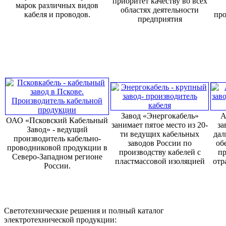
приоритет качеству во всех
марок различных видов
областях деятельности
кабеля и проводов.
про
предприятия
Завод «Энергокабель»
А
ОАО «Псковский Кабельный
занимает пятое место из 20-
за
Завод» - ведущий
ти ведущих кабельных
дал
производитель кабельно-
заводов России по
об
проводниковой продукции в
производству кабелей с
пр
Северо-Западном регионе
пластмассовой изоляцией
отр
России.
Светотехнические решения и полный каталог
электротехнической продукции: