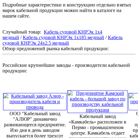
Подробные характеристики и конструкцию отдельно взятых
марок кабельной продукции можно найти в каталоге на
нашем сайте.
Случайный товар:
Кабель судовой КНРЭк 1x4
медный
/
Кабель судовой КНРЭк 1x185 медный
/
Кабель
судовой КНРЭк 24x2.5 медный
Обзор предложений рынка кабельной продукции:
Российские крупнейшие заводы - производители кабельной
продукции:
ООО "Кабельный завод
Кабельный завод
"АЛЮР" динамично
«Камкабель» расположен в
развивающееся предприятие.
п
Перми - промышленном
Изо дня в день заводом
пр
центре. Камкабель отдает
выпускается более трехсот
каб