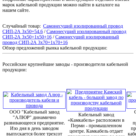
марок кабельной продукции можно найти в каталоге на
нашем сайте.
Случайный товар:
Самонесущий изолированный провод
СИП-2А 3х50+54.6
/
Самонесущий изолированный провод
СИП-2А 3х50+1х50+16
/
Самонесущий изолированный
провод СИП-2А 3х70+1х70+16
Обзор предложений рынка кабельной продукции:
Российские крупнейшие заводы - производители кабельной
продукции:
ООО "Кабельный завод
Кабельный завод
"АЛЮР" динамично
«Камкабель» расположен в
развивающееся предприятие.
п
Перми - промышленном
Изо дня в день заводом
пр
центре. Камкабель отдает
выпускается более трехсот
каб