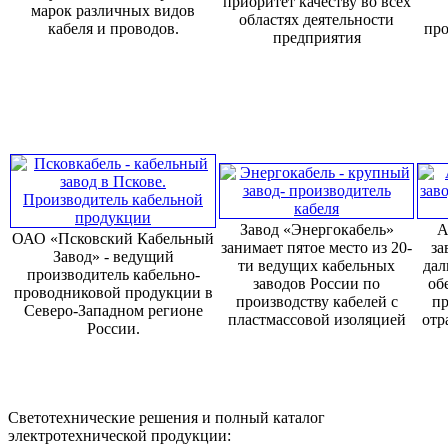
приоритет качеству во всех
марок различных видов
областях деятельности
кабеля и проводов.
про
предприятия
Завод «Энергокабель»
А
ОАО «Псковский Кабельный
занимает пятое место из 20-
за
Завод» - ведущий
ти ведущих кабельных
дал
производитель кабельно-
заводов России по
об
проводниковой продукции в
производству кабелей с
пр
Северо-Западном регионе
пластмассовой изоляцией
отр
России.
Светотехнические решения и полный каталог
электротехнической продукции: