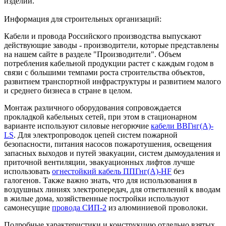
изделий.
Информация для строительных организаций:
Кабели и провода Российского производства выпускают
действующие заводы - производители, которые представлены
на нашем сайте в разделе "Производители". Объем
потребления кабельной продукции растет с каждым годом в
связи с большими темпами роста строительства объектов,
развитием транспортной инфраструктуры и развитием малого
и среднего бизнеса в стране в целом.
Монтаж различного оборудования сопровождается
прокладкой кабельных сетей, при этом в стационарном
варианте используют силовые негорючие
кабели ВВГнг(А)-
LS
. Для электропроводок цепей систем пожарной
безопасности, питания насосов пожаротушения, освещения
запасных выходов и путей эвакуации, систем дымоудаления и
приточной вентиляции, эвакуационных лифтов лучше
использовать
огнестойкий кабель ППГнг(А)-HF
без
галогенов. Также важно знать, что для использования в
воздушных линиях электропередач, для ответвлений к вводам
в жилые дома, хозяйственные постройки используют
самонесущие
провода СИП-2
из алюминиевой проволоки.
Подробные характеристики и конструкцию отдельно взятых