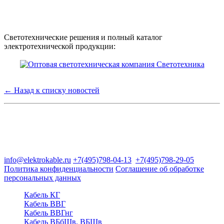
Светотехнические решения и полный каталог
электротехнической продукции:
← Назад к списку новостей
Группа компаний "Электрокабель"
125480, Москва, Туристская ул, д.25, корп.1, оф. 21
info@elektrokable.ru
+7(495)798-04-13
+7(495)798-29-05
Политика конфиденциальности
Соглашение об обработке
персональных данных
Кабель КГ
Кабель ВВГ
Кабель ВВГнг
Кабель ВБбШв, ВБШв