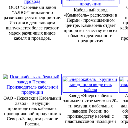
ООО "Кабельный завод
Кабельный завод
"АЛЮР" динамично
«Камкабель» расположен в
развивающееся предприятие.
п
Перми - промышленном
Изо дня в день заводом
пр
центре. Камкабель отдает
выпускается более трехсот
каб
приоритет качеству во всех
марок различных видов
областях деятельности
кабеля и проводов.
про
предприятия
Завод «Энергокабель»
А
ОАО «Псковский Кабельный
занимает пятое место из 20-
за
Завод» - ведущий
ти ведущих кабельных
дал
производитель кабельно-
заводов России по
об
проводниковой продукции в
производству кабелей с
пр
Северо-Западном регионе
пластмассовой изоляцией
отр
России.