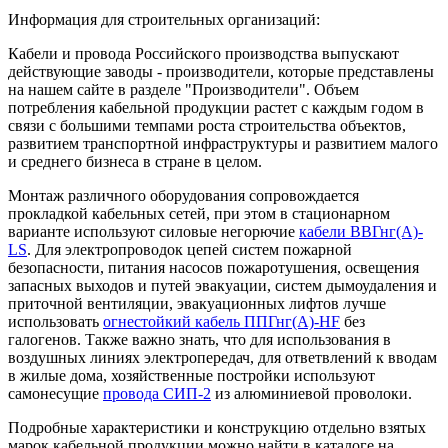
Информация для строительных организаций:
Кабели и провода Российского производства выпускают
действующие заводы - производители, которые представлены
на нашем сайте в разделе "Производители". Объем
потребления кабельной продукции растет с каждым годом в
связи с большими темпами роста строительства объектов,
развитием транспортной инфраструктуры и развитием малого
и среднего бизнеса в стране в целом.
Монтаж различного оборудования сопровождается
прокладкой кабельных сетей, при этом в стационарном
варианте используют силовые негорючие
кабели ВВГнг(А)-
LS
. Для электропроводок цепей систем пожарной
безопасности, питания насосов пожаротушения, освещения
запасных выходов и путей эвакуации, систем дымоудаления и
приточной вентиляции, эвакуационных лифтов лучше
использовать
огнестойкий кабель ППГнг(А)-HF
без
галогенов. Также важно знать, что для использования в
воздушных линиях электропередач, для ответвлений к вводам
в жилые дома, хозяйственные постройки используют
самонесущие
провода СИП-2
из алюминиевой проволоки.
Подробные характеристики и конструкцию отдельно взятых
марок кабельной продукции можно найти в каталоге на