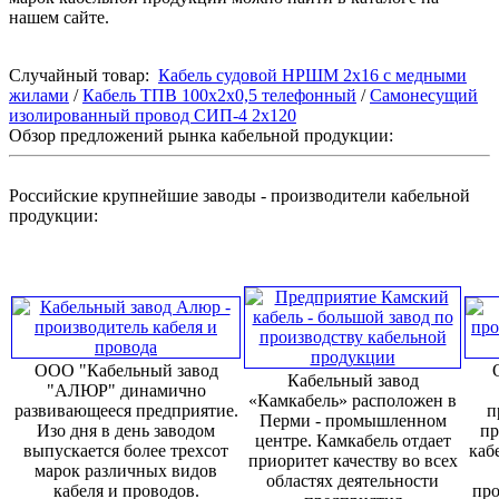
нашем сайте.
Случайный товар:
Кабель судовой НРШМ 2x16 с медными
жилами
/
Кабель ТПВ 100x2x0,5 телефонный
/
Самонесущий
изолированный провод СИП-4 2х120
Обзор предложений рынка кабельной продукции:
Российские крупнейшие заводы - производители кабельной
продукции:
ООО "Кабельный завод
Кабельный завод
"АЛЮР" динамично
«Камкабель» расположен в
развивающееся предприятие.
п
Перми - промышленном
Изо дня в день заводом
пр
центре. Камкабель отдает
выпускается более трехсот
каб
приоритет качеству во всех
марок различных видов
областях деятельности
кабеля и проводов.
про