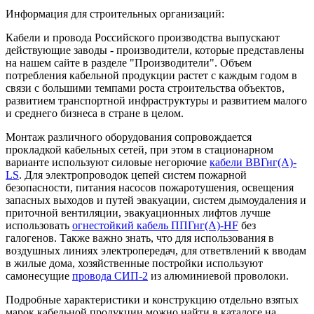
Информация для строительных организаций:
Кабели и провода Российского производства выпускают
действующие заводы - производители, которые представлены
на нашем сайте в разделе "Производители". Объем
потребления кабельной продукции растет с каждым годом в
связи с большими темпами роста строительства объектов,
развитием транспортной инфраструктуры и развитием малого
и среднего бизнеса в стране в целом.
Монтаж различного оборудования сопровождается
прокладкой кабельных сетей, при этом в стационарном
варианте используют силовые негорючие
кабели ВВГнг(А)-
LS
. Для электропроводок цепей систем пожарной
безопасности, питания насосов пожаротушения, освещения
запасных выходов и путей эвакуации, систем дымоудаления и
приточной вентиляции, эвакуационных лифтов лучше
использовать
огнестойкий кабель ППГнг(А)-HF
без
галогенов. Также важно знать, что для использования в
воздушных линиях электропередач, для ответвлений к вводам
в жилые дома, хозяйственные постройки используют
самонесущие
провода СИП-2
из алюминиевой проволоки.
Подробные характеристики и конструкцию отдельно взятых
марок кабельной продукции можно найти в каталоге на