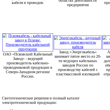
областях деятельности
кабеля и проводов.
про
предприятия
Завод «Энергокабель»
А
ОАО «Псковский Кабельный
занимает пятое место из 20-
за
Завод» - ведущий
ти ведущих кабельных
дал
производитель кабельно-
заводов России по
об
проводниковой продукции в
производству кабелей с
пр
Северо-Западном регионе
пластмассовой изоляцией
отр
России.
Светотехнические решения и полный каталог
электротехнической продукции: