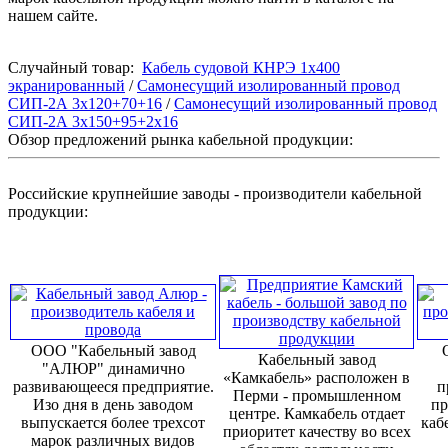
нашем сайте.
Случайный товар:
Кабель судовой КНРЭ 1x400
экранированный
/
Самонесущий изолированный провод
СИП-2А 3х120+70+16
/
Самонесущий изолированный провод
СИП-2А 3х150+95+2х16
Обзор предложений рынка кабельной продукции:
Российские крупнейшие заводы - производители кабельной
продукции:
ООО "Кабельный завод
Кабельный завод
"АЛЮР" динамично
«Камкабель» расположен в
развивающееся предприятие.
п
Перми - промышленном
Изо дня в день заводом
пр
центре. Камкабель отдает
выпускается более трехсот
каб
приоритет качеству во всех
марок различных видов