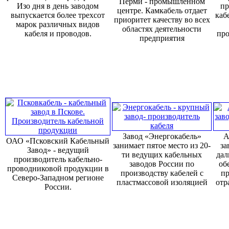
Перми - промышленном
Изо дня в день заводом
пр
центре. Камкабель отдает
выпускается более трехсот
каб
приоритет качеству во всех
марок различных видов
областях деятельности
кабеля и проводов.
про
предприятия
Завод «Энергокабель»
А
ОАО «Псковский Кабельный
занимает пятое место из 20-
за
Завод» - ведущий
ти ведущих кабельных
дал
производитель кабельно-
заводов России по
об
проводниковой продукции в
производству кабелей с
пр
Северо-Западном регионе
пластмассовой изоляцией
отр
России.