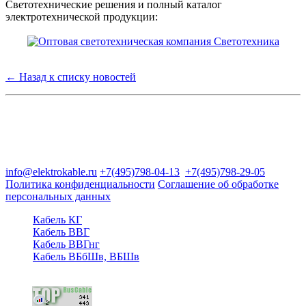
Светотехнические решения и полный каталог
электротехнической продукции:
← Назад к списку новостей
Группа компаний "Электрокабель"
125480, Москва, Туристская ул, д.25, корп.1, оф. 21
info@elektrokable.ru
+7(495)798-04-13
+7(495)798-29-05
Политика конфиденциальности
Соглашение об обработке
персональных данных
Кабель КГ
Кабель ВВГ
Кабель ВВГнг
Кабель ВБбШв, ВБШв