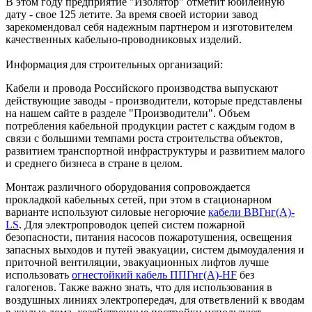
В этом году предприятие "Изолятор" отметит юбилейную
дату - свое 125 летите. За время своей истории завод
зарекомендовал себя надежным партнером и изготовителем
качественных кабельно-проводниковых изделий.
Информация для строительных организаций:
Кабели и провода Российского производства выпускают
действующие заводы - производители, которые представлены
на нашем сайте в разделе "Производители". Объем
потребления кабельной продукции растет с каждым годом в
связи с большими темпами роста строительства объектов,
развитием транспортной инфраструктуры и развитием малого
и среднего бизнеса в стране в целом.
Монтаж различного оборудования сопровождается
прокладкой кабельных сетей, при этом в стационарном
варианте используют силовые негорючие
кабели ВВГнг(А)-
LS
. Для электропроводок цепей систем пожарной
безопасности, питания насосов пожаротушения, освещения
запасных выходов и путей эвакуации, систем дымоудаления и
приточной вентиляции, эвакуационных лифтов лучше
использовать
огнестойкий кабель ППГнг(А)-HF
без
галогенов. Также важно знать, что для использования в
воздушных линиях электропередач, для ответвлений к вводам