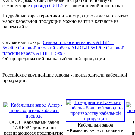
в жилые дома, хозяйственные постройки используют
самонесущие
провода СИП-2
из алюминиевой проволоки.
Подробные характеристики и конструкцию отдельно взятых
марок кабельной продукции можно найти в каталоге на
нашем сайте.
Случайный товар:
Силовой плоский кабель АВВГ-П
5х240
/
Силовой плоский кабель АВВГ-П 5х120
/
Силовой
плоский кабель АВВГ-П 5х95
Обзор предложений рынка кабельной продукции:
Российские крупнейшие заводы - производители кабельной
продукции:
ООО "Кабельный завод
Кабельный завод
"АЛЮР" динамично
«Камкабель» расположен в
развивающееся предприятие.
п