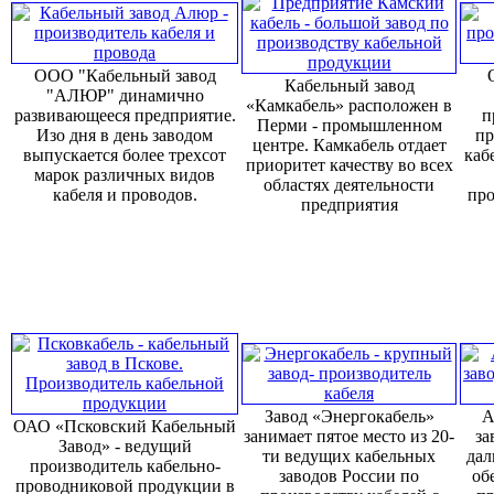
ООО "Кабельный завод
Кабельный завод
"АЛЮР" динамично
«Камкабель» расположен в
развивающееся предприятие.
п
Перми - промышленном
Изо дня в день заводом
пр
центре. Камкабель отдает
выпускается более трехсот
каб
приоритет качеству во всех
марок различных видов
областях деятельности
кабеля и проводов.
про
предприятия
Завод «Энергокабель»
А
ОАО «Псковский Кабельный
занимает пятое место из 20-
за
Завод» - ведущий
ти ведущих кабельных
дал
производитель кабельно-
заводов России по
об
проводниковой продукции в