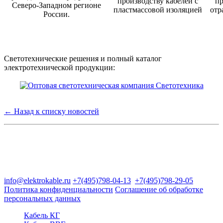
производству кабелей с
пр
Северо-Западном регионе
пластмассовой изоляцией
отр
России.
Светотехнические решения и полный каталог
электротехнической продукции:
← Назад к списку новостей
Группа компаний "Электрокабель"
125480, Москва, Туристская ул, д.25, корп.1, оф. 21
info@elektrokable.ru
+7(495)798-04-13
+7(495)798-29-05
Политика конфиденциальности
Соглашение об обработке
персональных данных
Кабель КГ