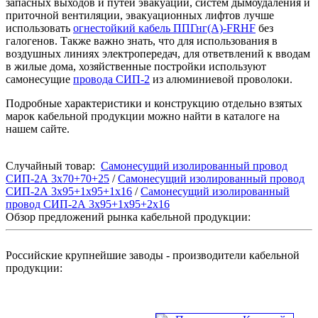
запасных выходов и путей эвакуации, систем дымоудаления и
приточной вентиляции, эвакуационных лифтов лучше
использовать
огнестойкий кабель ППГнг(А)-FRHF
без
галогенов. Также важно знать, что для использования в
воздушных линиях электропередач, для ответвлений к вводам
в жилые дома, хозяйственные постройки используют
самонесущие
провода СИП-2
из алюминиевой проволоки.
Подробные характеристики и конструкцию отдельно взятых
марок кабельной продукции можно найти в каталоге на
нашем сайте.
Случайный товар:
Самонесущий изолированный провод
СИП-2А 3х70+70+25
/
Самонесущий изолированный провод
СИП-2А 3х95+1x95+1x16
/
Самонесущий изолированный
провод СИП-2А 3х95+1x95+2х16
Обзор предложений рынка кабельной продукции:
Российские крупнейшие заводы - производители кабельной
продукции: