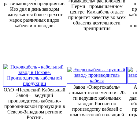
«Камкабель» расположен в
развивающееся предприятие.
п
Перми - промышленном
Изо дня в день заводом
пр
центре. Камкабель отдает
выпускается более трехсот
каб
приоритет качеству во всех
марок различных видов
областях деятельности
кабеля и проводов.
про
предприятия
Завод «Энергокабель»
А
ОАО «Псковский Кабельный
занимает пятое место из 20-
за
Завод» - ведущий
ти ведущих кабельных
дал
производитель кабельно-
заводов России по
об
проводниковой продукции в
производству кабелей с
пр
Северо-Западном регионе
пластмассовой изоляцией
отр
России.