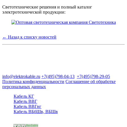
Светотехнические решения и полный каталог
электротехнической продукции:
← Назад к списку новостей
Группа компаний "Электрокабель"
125480, Москва, Туристская ул, д.25, корп.1, оф. 21
info@elektrokable.ru
+7(495)798-04-13
+7(495)798-29-05
Политика конфиденциальности
Соглашение об обработке
персональных данных
Кабель КГ
Кабель ВВГ
Кабель ВВГнг
Кабель ВБбШв, ВБШв