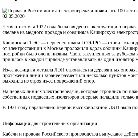
02.05.2020
Четвертого мая 1922 года была введена в эксплуатацию перва
сделана из медного провода и соединяла Каширскую электрос
Каширская ГРЭС — первенец плана ГОЭЛРО — строилась под л
от электростанции к Москве проложили вдоль обочины Каширск
постройки было очень низким. Часть закупленных за рубежом 
пришлось в каждой гирлянде устанавливать на один изолятор 
Из-за дефицита металла ЛЭП строилась на деревянных опорах,
протяжении линии заранее разместили несколько пунктов монт
выходила из строя из-за повреждений опор.
На первых линиях электропередачи, которые строились по пл
собственных подвесных изоляторов впервые наладили только в 
В 1931 году параллельно первой высоковольтной ЛЭП была по
Информация для строительных организаций:
Кабели и провода Российского производства выпускают действ