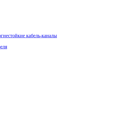
огнестойкие кабель-каналы
еля