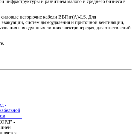
ой инфраструктуры и развитием малого и среднего бизнеса в
т силовые негорючие кабели ВВГнг(А)-LS. Для
 эвакуации, систем дымоудаления и приточной вентиляции,
льзования в воздушных линиях электропередач, для ответвлений
е.
ОРД" -
ацией
является