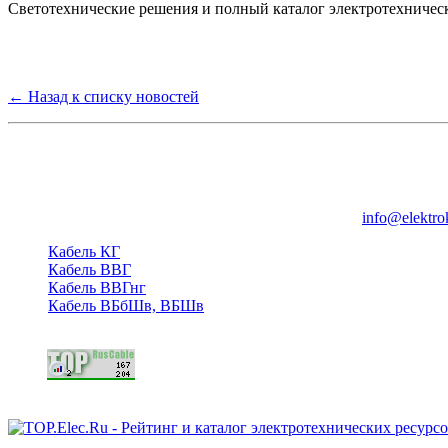
Светотехнические решения и полный каталог электротехничес
← Назад к списку новостей
Группа компаний "Электрокабель"
125480, Москва, Туристская ул, д.25, корп.1, оф. 21
info@elektro
Кабель КГ
Кабель ВВГ
Кабель ВВГнг
Кабель ВБбШв, ВБШв