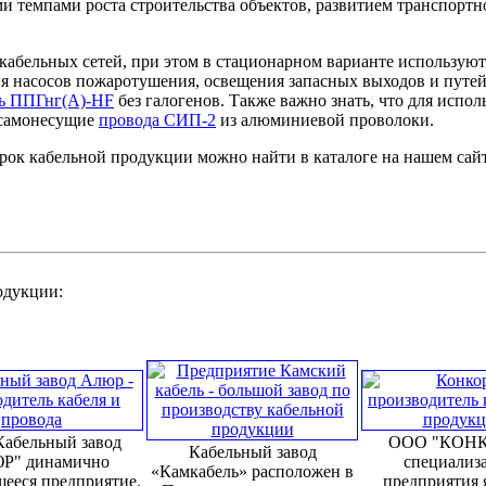
и темпами роста строительства объектов, развитием транспортн
кабельных сетей, при этом в стационарном варианте использую
я насосов пожаротушения, освещения запасных выходов и путей
ль ППГнг(А)-HF
без галогенов. Также важно знать, что для испо
 самонесущие
провода СИП-2
из алюминиевой проволоки.
ок кабельной продукции можно найти в каталоге на нашем сайт
родукции:
абельный завод
ООО "КОНК
Кабельный завод
Р" динамично
специализ
«Камкабель» расположен в
ееся предприятие.
предприятия 