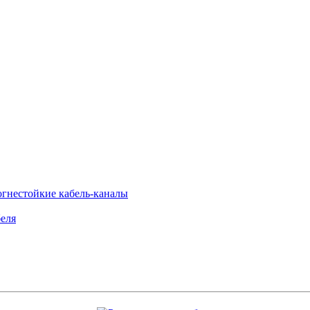
огнестойкие кабель-каналы
еля