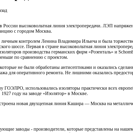
я в России высоковольтная линия электропередачи. ЛЭП напряже
танцию с городом Москва.
ичным контролем Ленина Владимира Ильича и была торжествен
ого шоссе. Первая в стране высоковольтная линия электроперед
изоляторов производства германских фирм «Розенталь» и Schombu
меньше по сравнению с проектом.
 которые не были обработаны антисептиками и оказались сдела
ажа для оперативного ремонта. Не лишними оказались предостор
ану ГОЭЛРО, использовались изоляторы практически всех европ
1927 году на заводе «Изолятор» в Москве.
строена новая двухцепная линия Кашира — Москва на металлич
ующие заводы - производители, которые представлены на нашем