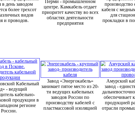
Перми - промышленном
 в день заводом
производство 
центре. Камкабель отдает
тся более трехсот
кабеля с медны
приоритет качеству во всех
различных видов
для стацио
областях деятельности
я и проводов.
прокладки в п
предприятия
Завод «Энергокабель»
Амурский ка
овский Кабельный
занимает пятое место из 20-
завод - единс
д» - ведущий
ти ведущих кабельных
дальневосточно
дитель кабельно-
заводов России по
обеспечивает 
ковой продукции в
производству кабелей с
продукцией р
Западном регионе
пластмассовой изоляцией
отрасли промы
России.