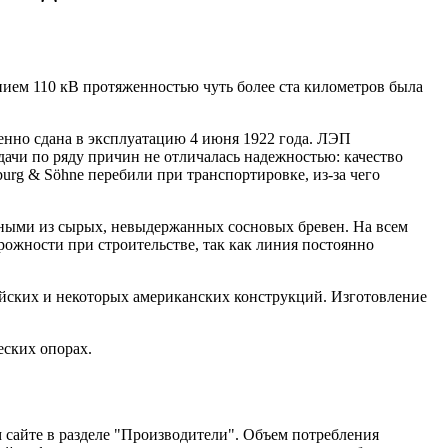
нием 110 кВ протяженностью чуть более ста километров была
но сдана в эксплуатацию 4 июня 1922 года. ЛЭП
ачи по ряду причин не отличалась надежностью: качество
rg & Söhne перебили при транспортировке, из-за чего
нными из сырых, невыдержанных сосновых бревен. На всем
ожности при строительстве, так как линия постоянно
ейских и некоторых американских конструкций. Изготовление
еских опорах.
 сайте в разделе "Производители". Объем потребления