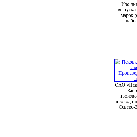
Изо дня
выпускае
марок 
кабел
ОАО «Пск
Заво
произво
проводни
Северо-