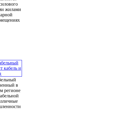
силового
ми жилами
нарной
омещениях
бельный
твенный в
м регионе
кабельной
азличные
шленности