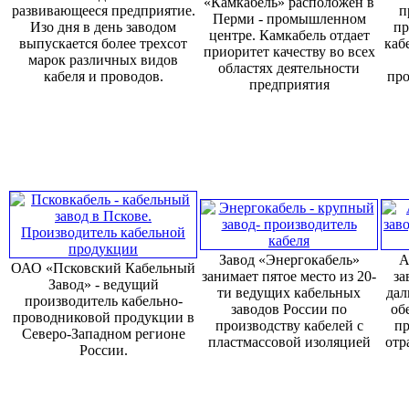
«Камкабель» расположен в
развивающееся предприятие.
п
Перми - промышленном
Изо дня в день заводом
пр
центре. Камкабель отдает
выпускается более трехсот
каб
приоритет качеству во всех
марок различных видов
областях деятельности
кабеля и проводов.
про
предприятия
Завод «Энергокабель»
А
ОАО «Псковский Кабельный
занимает пятое место из 20-
за
Завод» - ведущий
ти ведущих кабельных
дал
производитель кабельно-
заводов России по
об
проводниковой продукции в
производству кабелей с
пр
Северо-Западном регионе
пластмассовой изоляцией
отр
России.