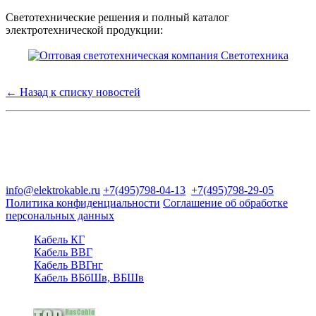
Светотехнические решения и полный каталог
электротехнической продукции:
← Назад к списку новостей
Группа компаний "Электрокабель"
125480, Москва, Туристская ул, д.25, корп.1, оф. 21
info@elektrokable.ru
+7(495)798-04-13
+7(495)798-29-05
Политика конфиденциальности
Соглашение об обработке
персональных данных
Кабель КГ
Кабель ВВГ
Кабель ВВГнг
Кабель ВБбШв, ВБШв