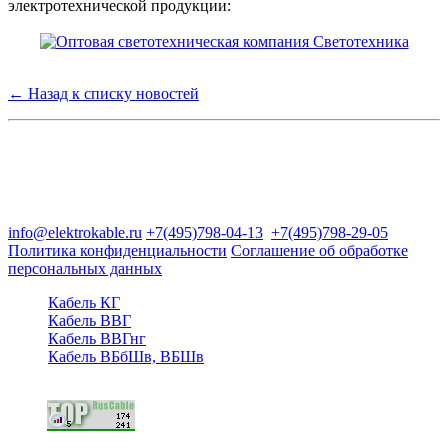
электротехнической продукции:
← Назад к списку новостей
Группа компаний "Электрокабель"
125480, Москва, Туристская ул, д.25, корп.1, оф. 21
info@elektrokable.ru
+7(495)798-04-13
+7(495)798-29-05
Политика конфиденциальности
Соглашение об обработке
персональных данных
Кабель КГ
Кабель ВВГ
Кабель ВВГнг
Кабель ВБбШв, ВБШв