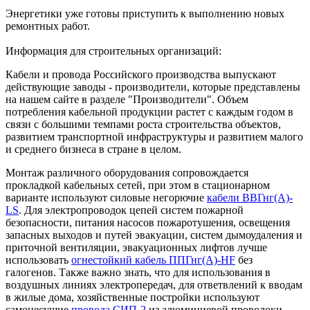
Энергетики уже готовы приступить к выполнению новых
ремонтных работ.
Информация для строительных организаций:
Кабели и провода Российского производства выпускают
действующие заводы - производители, которые представлены
на нашем сайте в разделе "Производители". Объем
потребления кабельной продукции растет с каждым годом в
связи с большими темпами роста строительства объектов,
развитием транспортной инфраструктуры и развитием малого
и среднего бизнеса в стране в целом.
Монтаж различного оборудования сопровождается
прокладкой кабельных сетей, при этом в стационарном
варианте используют силовые негорючие
кабели ВВГнг(А)-
LS
. Для электропроводок цепей систем пожарной
безопасности, питания насосов пожаротушения, освещения
запасных выходов и путей эвакуации, систем дымоудаления и
приточной вентиляции, эвакуационных лифтов лучше
использовать
огнестойкий кабель ППГнг(А)-HF
без
галогенов. Также важно знать, что для использования в
воздушных линиях электропередач, для ответвлений к вводам
в жилые дома, хозяйственные постройки используют
самонесущие
провода СИП-2
из алюминиевой проволоки.