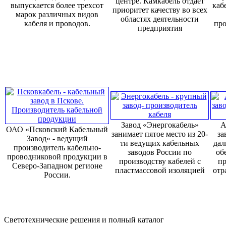
центре. Камкабель отдает
выпускается более трехсот
каб
приоритет качеству во всех
марок различных видов
областях деятельности
кабеля и проводов.
про
предприятия
Завод «Энергокабель»
А
ОАО «Псковский Кабельный
занимает пятое место из 20-
за
Завод» - ведущий
ти ведущих кабельных
дал
производитель кабельно-
заводов России по
об
проводниковой продукции в
производству кабелей с
пр
Северо-Западном регионе
пластмассовой изоляцией
отр
России.
Светотехнические решения и полный каталог