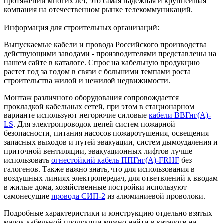
протяжении многих лет, это самая надежная и крупнейшая
компания на отечественном рынке телекоммуникаций.
Информация для строительных организаций:
Выпускаемые кабели и провода Российского производства
действующими заводами - производителями представлены на
нашем сайте в каталоге. Спрос на кабельную продукцию
растет год за годом в связи с большими темпами роста
строительства жилой и нежилой недвижимости.
Монтаж различного оборудования сопровождается
прокладкой кабельных сетей, при этом в стационарном
варианте используют негорючие силовые
кабели ВВГнг(А)-
LS
. Для электропроводок цепей систем пожарной
безопасности, питания насосов пожаротушения, освещения
запасных выходов и путей эвакуации, систем дымоудаления и
приточной вентиляции, эвакуационных лифтов лучше
использовать
огнестойкий кабель ППГнг(А)-FRHF
без
галогенов. Также важно знать, что для использования в
воздушных линиях электропередач, для ответвлений к вводам
в жилые дома, хозяйственные постройки используют
самонесущие
провода СИП-2
из алюминиевой проволоки.
Подробные характеристики и конструкцию отдельно взятых
марок кабельной продукции можно найти в каталоге на