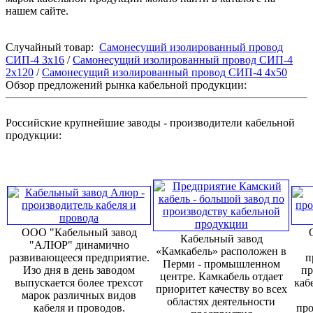
нашем сайте.
Случайный товар:
Самонесущий изолированный провод
СИП-4 3х16
/
Самонесущий изолированный провод СИП-4
2х120
/
Самонесущий изолированный провод СИП-4 4х50
Обзор предложений рынка кабельной продукции:
Российские крупнейшие заводы - производители кабельной
продукции:
ООО "Кабельный завод
Кабельный завод
"АЛЮР" динамично
«Камкабель» расположен в
развивающееся предприятие.
п
Перми - промышленном
Изо дня в день заводом
пр
центре. Камкабель отдает
выпускается более трехсот
каб
приоритет качеству во всех
марок различных видов
областях деятельности
кабеля и проводов.
про