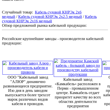
Случайный товар:
Кабель судовой КНРЭк 2x6
медный
/
Кабель судовой КНРЭк 2x2.5 медный
/
Кабель
судовой КНРЭк 2x16 медный
Обзор предложений рынка кабельной продукции:
Российские крупнейшие заводы - производители кабельной
продукции:
ООО "Кабельный завод
Кабельный завод
"АЛЮР" динамично
«Камкабель» расположен в
развивающееся предприятие.
п
Перми - промышленном
Изо дня в день заводом
пр
центре. Камкабель отдает
выпускается более трехсот
каб
приоритет качеству во всех
марок различных видов
областях деятельности
кабеля и проводов.
про
предприятия