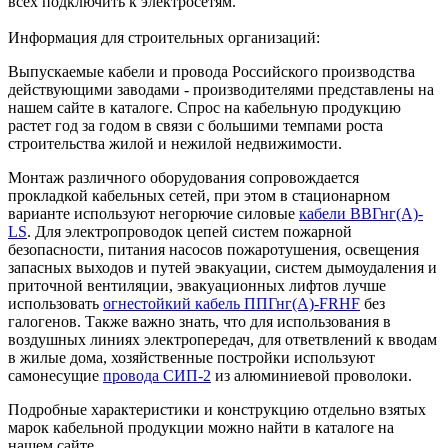
всех подключить к электросетям.
Информация для строительных организаций:
Выпускаемые кабели и провода Российского производства
действующими заводами - производителями представлены на
нашем сайте в каталоге. Спрос на кабельную продукцию
растет год за годом в связи с большими темпами роста
строительства жилой и нежилой недвижимости.
Монтаж различного оборудования сопровождается
прокладкой кабельных сетей, при этом в стационарном
варианте используют негорючие силовые
кабели ВВГнг(А)-
LS
. Для электропроводок цепей систем пожарной
безопасности, питания насосов пожаротушения, освещения
запасных выходов и путей эвакуации, систем дымоудаления и
приточной вентиляции, эвакуационных лифтов лучше
использовать
огнестойкий кабель ППГнг(А)-FRHF
без
галогенов. Также важно знать, что для использования в
воздушных линиях электропередач, для ответвлений к вводам
в жилые дома, хозяйственные постройки используют
самонесущие
провода СИП-2
из алюминиевой проволоки.
Подробные характеристики и конструкцию отдельно взятых
марок кабельной продукции можно найти в каталоге на
нашем сайте.