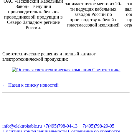
ОАО «Псковский Кабельный
занимает пятое место из 20-
за
Завод» - ведущий
ти ведущих кабельных
дал
производитель кабельно-
заводов России по
об
проводниковой продукции в
производству кабелей с
пр
Северо-Западном регионе
пластмассовой изоляцией
отр
России.
Светотехнические решения и полный каталог
электротехнической продукции:
← Назад к списку новостей
Группа компаний "Электрокабель"
125480, Москва, Туристская ул, д.25, корп.1, оф. 21
info@elektrokable.ru
+7(495)798-04-13
+7(495)798-29-05
Политика конфиденциальности
Соглашение об обработке