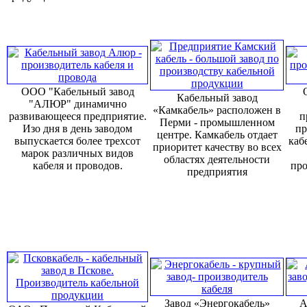
ООО "Кабельный завод
Кабельный завод
"АЛЮР" динамично
«Камкабель» расположен в
развивающееся предприятие.
п
Перми - промышленном
Изо дня в день заводом
пр
центре. Камкабель отдает
выпускается более трехсот
каб
приоритет качеству во всех
марок различных видов
областях деятельности
кабеля и проводов.
про
предприятия
Завод «Энергокабель»
А