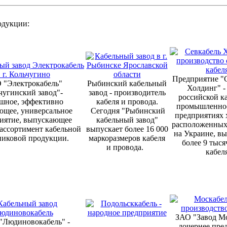
родукции:
Предприятие "С
 "Электрокабель"
Рыбинский кабельный
Холдинг" -
чугинский завод"-
завод - производитель
российской к
шное, эффективно
кабеля и провода.
промышленнос
ющее, универсальное
Сегодня "Рыбинский
предприятиях 
иятие, выпускающее
кабельный завод"
расположенных 
ассортимент кабельной
выпускает более 16 000
на Украине, вы
никовой продукции.
маркоразмеров кабеля
более 9 тыся
и провода.
кабел
ЗАО "Завод М
 "Людиновокабель" -
дочернее пре