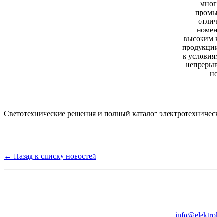
мног
промы
отли
номен
высоким 
продукции
к условия
непрерыв
н
Светотехнические решения и полный каталог электротехничес
← Назад к списку новостей
Группа компаний "Электрокабель"
125480, Москва, Туристская ул, д.25, корп.1, оф. 21
info@elektro