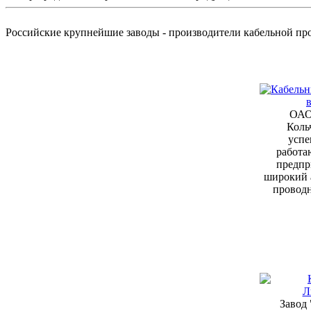
Российские крупнейшие заводы - производители кабельной п
ОАО
Коль
успе
работа
предпр
широкий 
провод
Завод