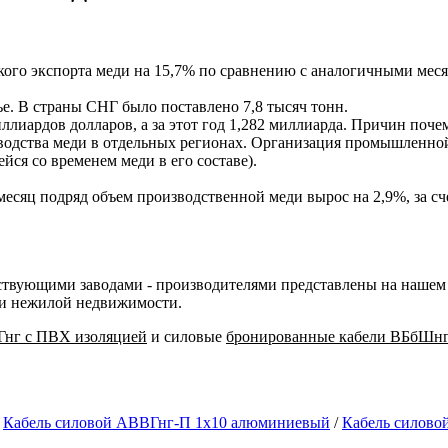
ского экспорта меди на 15,7% по сравнению с аналогичными мес
е. В страны СНГ было поставлено 7,8 тысяч тонн.
ллиардов долларов, а за этот год 1,282 миллиарда. Причин поче
одства меди в отдельных регионах. Организация промышленной 
йся со временем меди в его составе).
есяц подряд объем производственной меди вырос на 2,9%, за счет
твующими заводами - производителями представлены на нашем с
 и нежилой недвижимости.
Гнг с ПВХ изоляцией
и силовые
бронированные кабели ВБбШнг
/
Кабель силовой АВВГнг-П 1х10 алюминиевый
/
Кабель силов