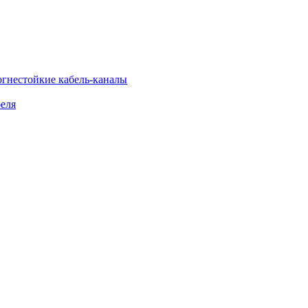
огнестойкие кабель-каналы
еля