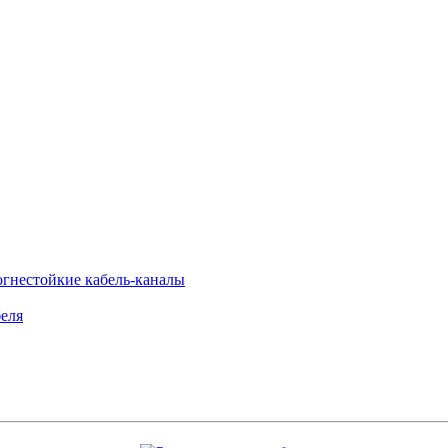
огнестойкие кабель-каналы
еля