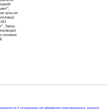
мпаний
мет",
азе цеха по
 силовых
 ЗАО
". Завод
роизводит
р силовых
й
иальности
Соглашение об обработке персональных данных