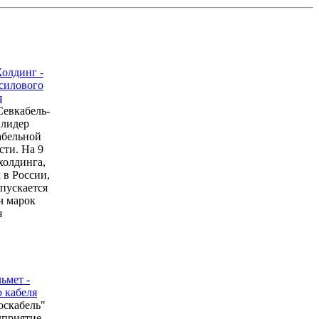
евкабель-
 лидер
абельной
ти. На 9
холдинга,
в России,
пускается
ч марок
я
оскабель"
дприятие