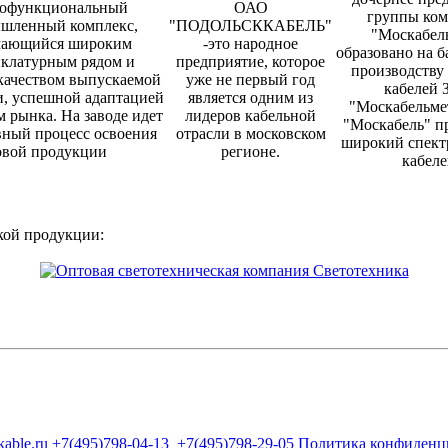
офункциональный
ОАО
группы ко
шленный комплекс,
"ПОДОЛЬСККАБЕЛЬ"
"Москабель
чающийся широким
-это народное
образовано на б
клатурным рядом и
предприятие, которое
производству
качеством выпускаемой
уже не первый год
кабелей
, успешной адаптацией
является одним из
"Москабельмет
м рынка. На заводе идет
лидеров кабельной
"Москабель" п
ный процесс освоения
отрасли в московском
широкий спект
овой продукции
регионе.
кабеле
кой продукции:
kable.ru
+7(495)798-04-13
+7(495)798-29-05
Политика конфиденц