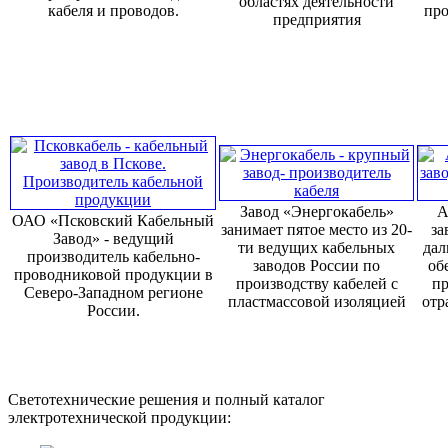
областях деятельности
кабеля и проводов.
про
предприятия
Завод «Энергокабель»
А
ОАО «Псковский Кабельный
занимает пятое место из 20-
за
Завод» - ведущий
ти ведущих кабельных
дал
производитель кабельно-
заводов России по
об
проводниковой продукции в
производству кабелей с
пр
Северо-Западном регионе
пластмассовой изоляцией
отр
России.
Светотехнические решения и полный каталог
электротехнической продукции: