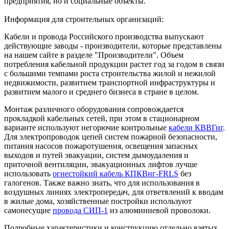
предприятия, но и социальные объекты.
Информация для строительных организаций:
Кабели и провода Российского производства выпускают
действующие заводы - производители, которые представлены
на нашем сайте в разделе "Производители". Объем
потребления кабельной продукции растет год за годом в связи
с большими темпами роста строительства жилой и нежилой
недвижимости, развитием транспортной инфраструктуры и
развитием малого и среднего бизнеса в стране в целом.
Монтаж различного оборудования сопровождается
прокладкой кабельных сетей, при этом в стационарном
варианте используют негорючие контрольные
кабели КВВГнг
.
Для электропроводок цепей систем пожарной безопасности,
питания насосов пожаротушения, освещения запасных
выходов и путей эвакуации, систем дымоудаления и
приточной вентиляции, эвакуационных лифтов лучше
использовать
огнестойкий кабель КПКВнг-FRLS
без
галогенов. Также важно знать, что для использования в
воздушных линиях электропередач, для ответвлений к вводам
в жилые дома, хозяйственные постройки используют
самонесущие
провода СИП-1
из алюминиевой проволоки.
Подробные характеристики и конструкцию отдельно взятых