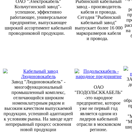
ОАО "Электрокабель"
Рыбинский кабельный
Кольчугинский завод"-
завод - производитель
р
успешное, эффективно
кабеля и провода.
п
работающее, универсальное
Сегодня "Рыбинский
пр
предприятие, выпускающее
кабельный завод"
рас
широкий ассортимент кабельной
выпускает более 16 000
на
проводниковой продукции.
маркоразмеров кабеля
и провода.
ЗА
Завод "Людиновокабель" -
д
многофункциональный
ОАО
промышленный комплекс,
"ПОДОЛЬСККАБЕЛЬ"
отличающийся широким
-это народное
обр
номенклатурным рядом и
предприятие, которое
п
высоким качеством выпускаемой
уже не первый год
продукции, успешной адаптацией
является одним из
"
к условиям рынка. На заводе идет
лидеров кабельной
"М
непрерывный процесс освоения
отрасли в московском
ши
новой продукции
регионе.