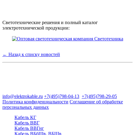
Светотехнические решения и полный каталог
электротехнической продукции:
← Назад к списку новостей
Группа компаний "Электрокабель"
125480, Москва, Туристская ул, д.25, корп.1, оф. 21
info@elektrokable.ru
+7(495)798-04-13
+7(495)798-29-05
Политика конфиденциальности
Соглашение об обработке
персональных данных
Кабель КГ
Кабель ВВГ
Кабель ВВГнг
Кабель ВБбШв, ВБШв