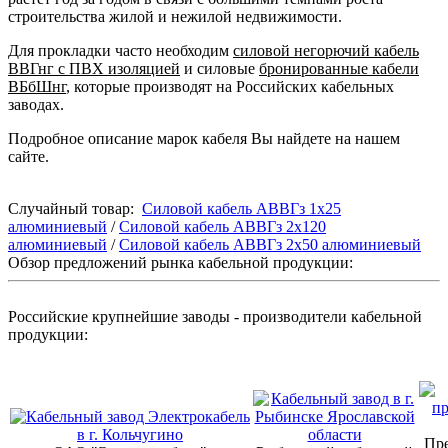
строительства жилой и нежилой недвижимости.
Для прокладки часто необходим
силовой негорючий кабель
ВВГнг с ПВХ изоляцией
и силовые
бронированные кабели
ВБбШнг
, которые производят на Российских кабельных
заводах.
Подробное описание марок кабеля Вы найдете на нашем
сайте.
Случайный товар:
Силовой кабель АВВГз 1х25
алюминиевый
/
Силовой кабель АВВГз 2х120
алюминиевый
/
Силовой кабель АВВГз 2х50 алюминиевый
Обзор предложений рынка кабельной продукции:
Российские крупнейшие заводы - производители кабельной
продукции:
Пре