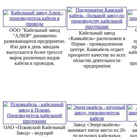
ООО "Кабельный завод
Кабельный завод
"АЛЮР" динамично
«Камкабель» расположен в
развивающееся предприятие.
п
Перми - промышленном
Изо дня в день заводом
пр
центре. Камкабель отдает
выпускается более трехсот
каб
приоритет качеству во всех
марок различных видов
областях деятельности
кабеля и проводов.
про
предприятия
Завод «Энергокабель»
А
ОАО «Псковский Кабельный
занимает пятое место из 20-
за
Завод» - ведущий
ти ведущих кабельных
дал