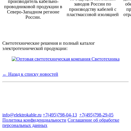
производитель кабельно-
заводов России по
об
проводниковой продукции в
производству кабелей с
пр
Северо-Западном регионе
пластмассовой изоляцией
отр
России.
Светотехнические решения и полный каталог
электротехнической продукции:
← Назад к списку новостей
Группа компаний "Электрокабель"
125480, Москва, Туристская ул, д.25, корп.1, оф. 21
info@elektrokable.ru
+7(495)798-04-13
+7(495)798-29-05
Политика конфиденциальности
Соглашение об обработке
персональных данных