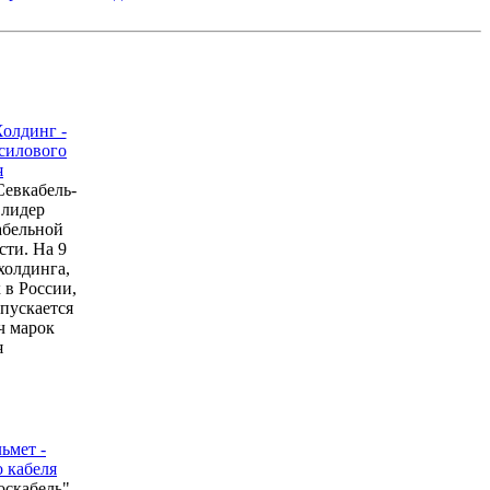
евкабель-
 лидер
абельной
ти. На 9
холдинга,
в России,
пускается
ч марок
я
оскабель"