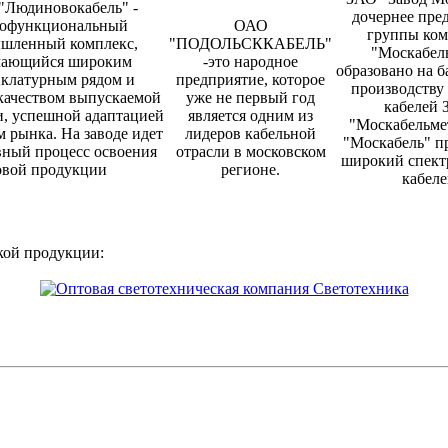
 "Людиновокабель" -
дочернее пре
офункциональный
ОАО
группы ко
шленный комплекс,
"ПОДОЛЬСККАБЕЛЬ"
"Москабель
чающийся широким
-это народное
образовано на б
клатурным рядом и
предприятие, которое
производству
качеством выпускаемой
уже не первый год
кабелей
, успешной адаптацией
является одним из
"Москабельмет
м рынка. На заводе идет
лидеров кабельной
"Москабель" п
ный процесс освоения
отрасли в московском
широкий спект
овой продукции
регионе.
кабеле
кой продукции: