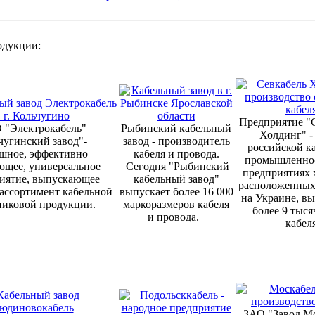
родукции:
Предприятие "С
 "Электрокабель"
Рыбинский кабельный
Холдинг" -
чугинский завод"-
завод - производитель
российской к
шное, эффективно
кабеля и провода.
промышленнос
ющее, универсальное
Сегодня "Рыбинский
предприятиях 
иятие, выпускающее
кабельный завод"
расположенных 
ассортимент кабельной
выпускает более 16 000
на Украине, вы
никовой продукции.
маркоразмеров кабеля
более 9 тыся
и провода.
кабел
ЗАО "Завод М