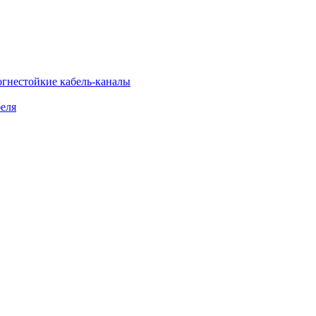
огнестойкие кабель-каналы
еля