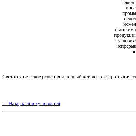
Завод
мног
промы
отли
номен
высоким 
продукции
к условия
непрерыв
н
Светотехнические решения и полный каталог электротехничес
← Назад к списку новостей
Группа компаний "Электрокабель"