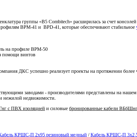
менклатура группы «B5 Combitech» расширилась за счет консоле
 профилям BPM-41 и BPD-41, которые обеспечивают стабильное
ль на профиле BPM-50
ез помощи винтов
омпания ДКС успешно реализует проекты на протяжении более ч
твующими заводами - производителями представлены на нашем с
 и нежилой недвижимости.
Гнг с ПВХ изоляцией
и силовые
бронированные кабели ВБбШнг
Кабель КРШС-П 2x95 резиновый медный
/
Кабель КРШС-П 3x2,