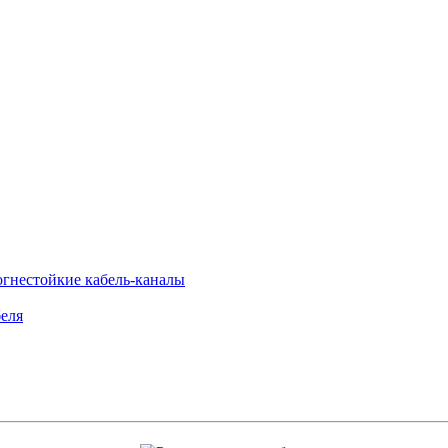
огнестойкие кабель-каналы
еля