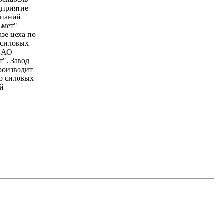
дприятие
мпаний
мет",
азе цеха по
 силовых
 ЗАО
". Завод
роизводит
р силовых
й