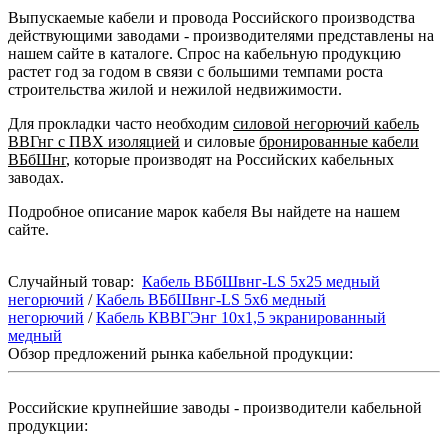
Выпускаемые кабели и провода Российского производства
действующими заводами - производителями представлены на
нашем сайте в каталоге. Спрос на кабельную продукцию
растет год за годом в связи с большими темпами роста
строительства жилой и нежилой недвижимости.
Для прокладки часто необходим
силовой негорючий кабель
ВВГнг с ПВХ изоляцией
и силовые
бронированные кабели
ВБбШнг
, которые производят на Российских кабельных
заводах.
Подробное описание марок кабеля Вы найдете на нашем
сайте.
Случайный товар:
Кабель ВБбШвнг-LS 5х25 медный
негорючий
/
Кабель ВБбШвнг-LS 5х6 медный
негорючий
/
Кабель КВВГЭнг 10х1,5 экранированный
медный
Обзор предложений рынка кабельной продукции:
Российские крупнейшие заводы - производители кабельной
продукции: