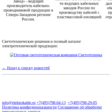
Завод» - ведущий
ти ведущих кабельных
дал
производитель кабельно-
заводов России по
об
проводниковой продукции в
производству кабелей с
пр
Северо-Западном регионе
пластмассовой изоляцией
отр
России.
Светотехнические решения и полный каталог
электротехнической продукции:
← Назад к списку новостей
Группа компаний "Электрокабель"
125480, Москва, Туристская ул, д.25, корп.1, оф. 21
info@elektrokable.ru
+7(495)798-04-13
+7(495)798-29-05
Политика конфиденциальности
Соглашение об обработке
персональных данных