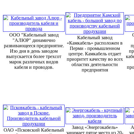
ООО "Кабельный завод
Кабельный завод
"АЛЮР" динамично
«Камкабель» расположен в
развивающееся предприятие.
п
Перми - промышленном
Изо дня в день заводом
пр
центре. Камкабель отдает
выпускается более трехсот
каб
приоритет качеству во всех
марок различных видов
областях деятельности
кабеля и проводов.
про
предприятия
Завод «Энергокабель»
А
ОАО «Псковский Кабельный
занимает пятое место из 20-
за