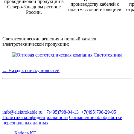
проводниковой продукции в
производству кабелей с
пр
Северо-Западном регионе
пластмассовой изоляцией
отр
России.
Светотехнические решения и полный каталог
электротехнической продукции:
← Назад к списку новостей
Группа компаний "Электрокабель"
125480, Москва, Туристская ул, д.25, корп.1, оф. 21
info@elektrokable.ru
+7(495)798-04-13
+7(495)798-29-05
Политика конфиденциальности
Соглашение об обработке
персональных данных
Кабель КГ