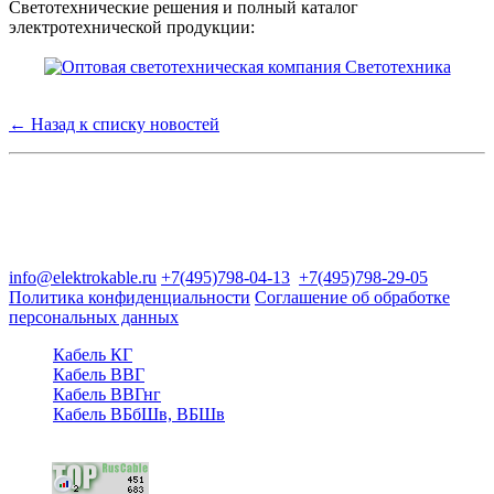
Светотехнические решения и полный каталог
электротехнической продукции:
← Назад к списку новостей
Группа компаний "Электрокабель"
125480, Москва, Туристская ул, д.25, корп.1, оф. 21
info@elektrokable.ru
+7(495)798-04-13
+7(495)798-29-05
Политика конфиденциальности
Соглашение об обработке
персональных данных
Кабель КГ
Кабель ВВГ
Кабель ВВГнг
Кабель ВБбШв, ВБШв