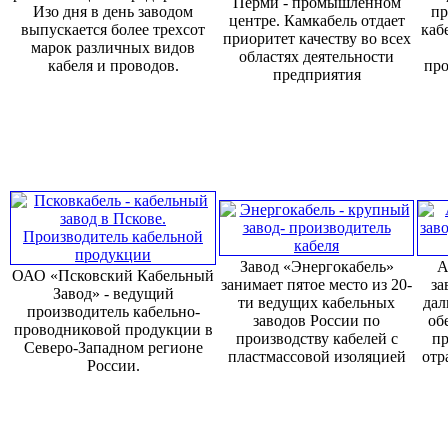
Перми - промышленном
Изо дня в день заводом
пр
центре. Камкабель отдает
выпускается более трехсот
каб
приоритет качеству во всех
марок различных видов
областях деятельности
кабеля и проводов.
про
предприятия
Завод «Энергокабель»
А
ОАО «Псковский Кабельный
занимает пятое место из 20-
за
Завод» - ведущий
ти ведущих кабельных
дал
производитель кабельно-
заводов России по
об
проводниковой продукции в
производству кабелей с
пр
Северо-Западном регионе
пластмассовой изоляцией
отр
России.