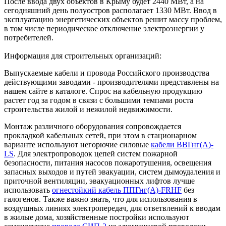
После ввода двух объектов в Крыму будет 2440 МВт, а на
сегодняшний день полуостров располагает 1330 МВт. Ввод в
эксплуатацию энергетических объектов решит массу проблем,
в том числе периодическое отключение электроэнергии у
потребителей.
Информация для строительных организаций:
Выпускаемые кабели и провода Российского производства
действующими заводами - производителями представлены на
нашем сайте в каталоге. Спрос на кабельную продукцию
растет год за годом в связи с большими темпами роста
строительства жилой и нежилой недвижимости.
Монтаж различного оборудования сопровождается
прокладкой кабельных сетей, при этом в стационарном
варианте используют негорючие силовые
кабели ВВГнг(А)-
LS
. Для электропроводок цепей систем пожарной
безопасности, питания насосов пожаротушения, освещения
запасных выходов и путей эвакуации, систем дымоудаления и
приточной вентиляции, эвакуационных лифтов лучше
использовать
огнестойкий кабель ППГнг(А)-FRHF
без
галогенов. Также важно знать, что для использования в
воздушных линиях электропередач, для ответвлений к вводам
в жилые дома, хозяйственные постройки используют