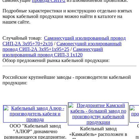
самонесущие
провода СИП-2
из алюминиевой проволоки.
Подробные характеристики и конструкцию отдельно взятых
марок кабельной продукции можно найти в каталоге на
нашем сайте.
Случайный товар:
Самонесущий изолированный провод
СИП-2А 3х95+70+2х16
/
Самонесущий изолированный
провод СИП-2А 3х95+1х95+25
/
Самонесущий
изолированный провод СИП-3 1х120
Обзор предложений рынка кабельной продукции:
Российские крупнейшие заводы - производители кабельной
продукции:
ООО "Кабельный завод
Кабельный завод
"АЛЮР" динамично
«Камкабель» расположен в
развивающееся предприятие.
п