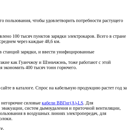
его пользования, чтобы удовлетворить потребности растущего
лено 100 тысяч пунктов зарядки электрокаров. Всего в стране
среднем через каждые 48,6 км.
в станций зарядки, и ввести унифицированные
такие как Гуанчжоу и Шэньчжэнь, тоже работают с этой
я экономить 400 тысяч тонн горючего.
айте в каталоге. Спрос на кабельную продукцию растет год за
т негорючие силовые
кабели ВВГнг(А)-LS
. Для
 эвакуации, систем дымоудаления и приточной вентиляции,
пользования в воздушных линиях электропередач, для
олоки.
е.