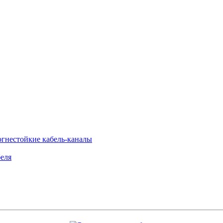
огнестойкие кабель-каналы
еля