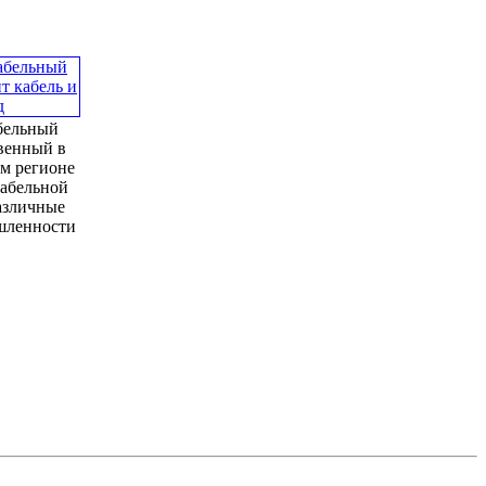
бельный
твенный в
м регионе
кабельной
азличные
шленности