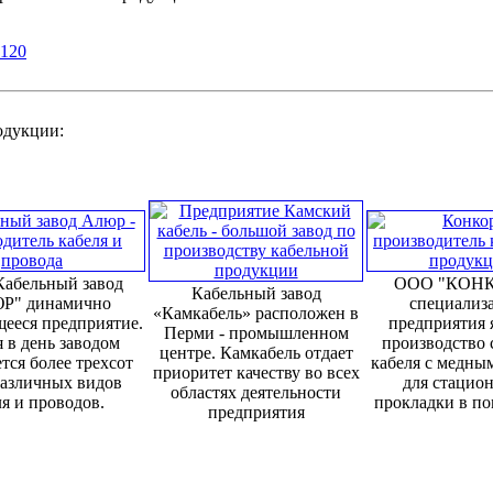
120
родукции:
абельный завод
ООО "КОНК
Кабельный завод
Р" динамично
специализ
«Камкабель» расположен в
ееся предприятие.
предприятия 
Перми - промышленном
 в день заводом
производство 
центре. Камкабель отдает
тся более трехсот
кабеля с медны
приоритет качеству во всех
различных видов
для стацио
областях деятельности
я и проводов.
прокладки в п
предприятия