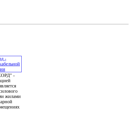
ОРД" -
ацией
является
силового
ми жилами
нарной
омещениях