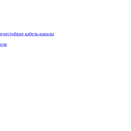
огнестойкие кабель-каналы
еля