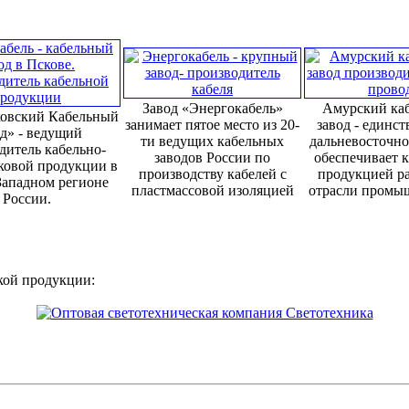
Завод «Энергокабель»
Амурский ка
овский Кабельный
занимает пятое место из 20-
завод - единс
д» - ведущий
ти ведущих кабельных
дальневосточно
дитель кабельно-
заводов России по
обеспечивает 
ковой продукции в
производству кабелей с
продукцией р
Западном регионе
пластмассовой изоляцией
отрасли промы
России.
кой продукции: