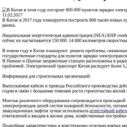
11.02.2017
В Китае в 2017 году планируется построить 800 тысяч новых п
рынка.
Национальная энергетическая администрация (NEA) КНР сообщи
сейчас их насчитывается 150 000. 14 000 километров скоростн
В новом году в Китае планируют решить проблемы, связанные
государственные стандарты для пунктов зарядки электротрансп
В Пекине и Шанхае заправочные станции расположены в радиус
проблемой. Электрический транспорт Китая расходует более 1,
Информация для строительных организаций:
Выпускаемые кабели и провода Российского производства дейс
годом в связи с большими темпами роста строительства жилой
Монтаж различного оборудования сопровождается прокладкой 
электропроводок цепей систем пожарной безопасности, питани
эвакуационных лифтов лучше использовать
огнестойкий кабе
ответвлений к вводам в жилые дома, хозяйственные постройк
Подробные характеристики и конструкцию отдельно взятых мар