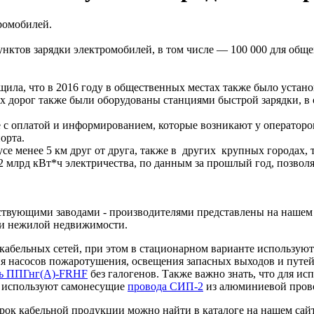
унктов зарядки электромобилей, в том числе — 100 000 для общ
ла, что в 2016 году в общественных местах также было установ
ых дорог также были оборудованы станциями быстрой зарядки, в 
 с оплатой и информированием, которые возникают у операторо
орта.
е менее 5 км друг от друга, также в других крупных городах, 
2 млрд кВт*ч электричества, по данным за прошлый год, позволя
твующими заводами - производителями представлены на нашем с
 и нежилой недвижимости.
кабельных сетей, при этом в стационарном варианте использую
я насосов пожаротушения, освещения запасных выходов и путей
ль ППГнг(А)-FRHF
без галогенов. Также важно знать, что для ис
и используют самонесущие
провода СИП-2
из алюминиевой пров
ок кабельной продукции можно найти в каталоге на нашем сайт