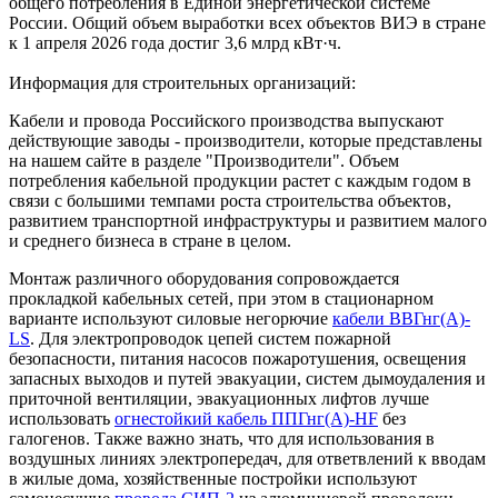
общего потребления в Единой энергетической системе
России. Общий объем выработки всех объектов ВИЭ в стране
к 1 апреля 2026 года достиг 3,6 млрд кВт·ч.
Информация для строительных организаций:
Кабели и провода Российского производства выпускают
действующие заводы - производители, которые представлены
на нашем сайте в разделе "Производители". Объем
потребления кабельной продукции растет с каждым годом в
связи с большими темпами роста строительства объектов,
развитием транспортной инфраструктуры и развитием малого
и среднего бизнеса в стране в целом.
Монтаж различного оборудования сопровождается
прокладкой кабельных сетей, при этом в стационарном
варианте используют силовые негорючие
кабели ВВГнг(А)-
LS
. Для электропроводок цепей систем пожарной
безопасности, питания насосов пожаротушения, освещения
запасных выходов и путей эвакуации, систем дымоудаления и
приточной вентиляции, эвакуационных лифтов лучше
использовать
огнестойкий кабель ППГнг(А)-HF
без
галогенов. Также важно знать, что для использования в
воздушных линиях электропередач, для ответвлений к вводам
в жилые дома, хозяйственные постройки используют