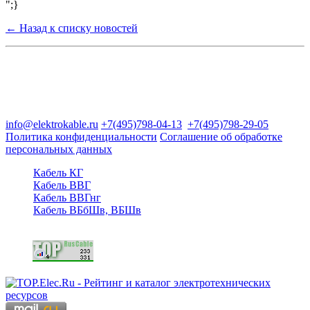
";}
← Назад к списку новостей
Группа компаний "Электрокабель"
125480, Москва, Туристская ул, д.25, корп.1, оф. 21
info@elektrokable.ru
+7(495)798-04-13
+7(495)798-29-05
Политика конфиденциальности
Соглашение об обработке
персональных данных
Кабель КГ
Кабель ВВГ
Кабель ВВГнг
Кабель ВБбШв, ВБШв