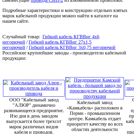
самонесущие
провода СИП-2
из алюминиевой проволоки.
Подробные характеристики и конструкцию отдельно взятых
марок кабельной продукции можно найти в каталоге на
нашем сайте.
Случайный товар:
Гибкий кабель КГВВнг 4х6
негорючий
/
Гибкий кабель КГВВнг 27х1,5
негорючий
/
Гибкий кабель КГВВнг 3х0,75 негорючий
Российские крупнейшие заводы - производители кабельной
продукции:
ООО "Кабельный завод
Кабельный завод
"АЛЮР" динамично
«Камкабель» расположен в
развивающееся предприятие.
п
Перми - промышленном
Изо дня в день заводом
пр
центре. Камкабель отдает
выпускается более трехсот
каб
приоритет качеству во всех
марок различных видов
областях деятельности
кабеля и проводов.
про