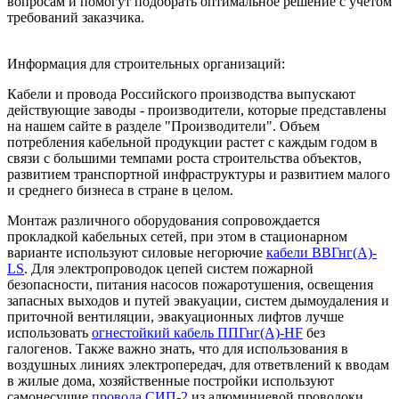
вопросам и помогут подобрать оптимальное решение с учетом
требований заказчика.
Информация для строительных организаций:
Кабели и провода Российского производства выпускают
действующие заводы - производители, которые представлены
на нашем сайте в разделе "Производители". Объем
потребления кабельной продукции растет с каждым годом в
связи с большими темпами роста строительства объектов,
развитием транспортной инфраструктуры и развитием малого
и среднего бизнеса в стране в целом.
Монтаж различного оборудования сопровождается
прокладкой кабельных сетей, при этом в стационарном
варианте используют силовые негорючие
кабели ВВГнг(А)-
LS
. Для электропроводок цепей систем пожарной
безопасности, питания насосов пожаротушения, освещения
запасных выходов и путей эвакуации, систем дымоудаления и
приточной вентиляции, эвакуационных лифтов лучше
использовать
огнестойкий кабель ППГнг(А)-HF
без
галогенов. Также важно знать, что для использования в
воздушных линиях электропередач, для ответвлений к вводам
в жилые дома, хозяйственные постройки используют
самонесущие
провода СИП-2
из алюминиевой проволоки.