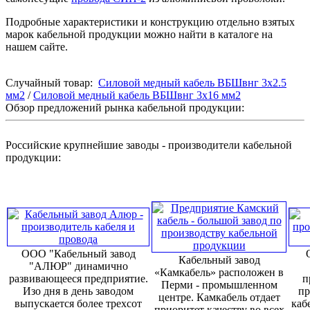
Подробные характеристики и конструкцию отдельно взятых
марок кабельной продукции можно найти в каталоге на
нашем сайте.
Случайный товар:
Силовой медный кабель ВБШвнг 3х2.5
мм2
/
Силовой медный кабель ВБШвнг 3х16 мм2
Обзор предложений рынка кабельной продукции:
Российские крупнейшие заводы - производители кабельной
продукции:
ООО "Кабельный завод
Кабельный завод
"АЛЮР" динамично
«Камкабель» расположен в
развивающееся предприятие.
п
Перми - промышленном
Изо дня в день заводом
пр
центре. Камкабель отдает
выпускается более трехсот
каб
приоритет качеству во всех