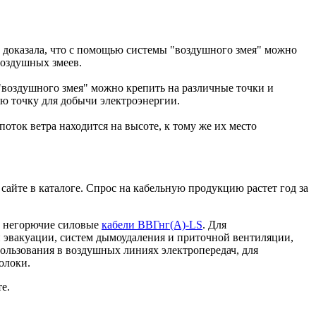
 доказала, что с помощью системы "воздушного змея" можно
воздушных змеев.
 "воздушного змея" можно крепить на различные точки и
ю точку для добычи электроэнергии.
оток ветра находится на высоте, к тому же их место
айте в каталоге. Спрос на кабельную продукцию растет год за
т негорючие силовые
кабели ВВГнг(А)-LS
. Для
 эвакуации, систем дымоудаления и приточной вентиляции,
пользования в воздушных линиях электропередач, для
олоки.
е.