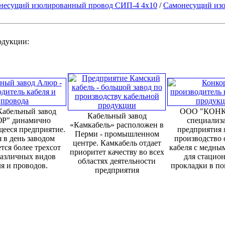
несущий изолированный провод СИП-4 4х10
/
Самонесущий изо
родукции:
абельный завод
ООО "КОНК
Кабельный завод
Р" динамично
специализ
«Камкабель» расположен в
ееся предприятие.
предприятия 
Перми - промышленном
 в день заводом
производство 
центре. Камкабель отдает
тся более трехсот
кабеля с медны
приоритет качеству во всех
различных видов
для стацио
областях деятельности
я и проводов.
прокладки в п
предприятия