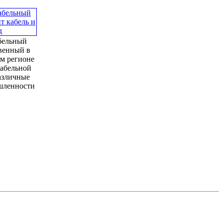
бельный
твенный в
м регионе
кабельной
азличные
шленности