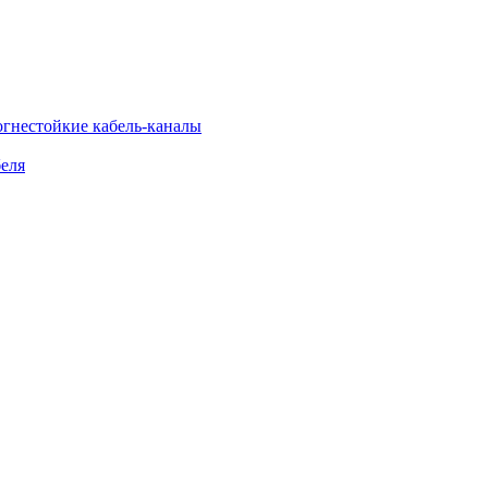
огнестойкие кабель-каналы
еля