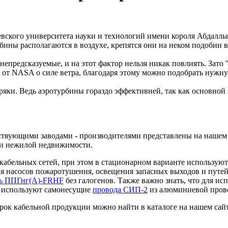
вского университета науки и технологий имени короля Абдаллы
рбины располагаются в воздухе, крепятся они на неком подобии 
непредсказуемые, и на этот фактор нельзя никак повлиять. Зато
от NASA о силе ветра, благодаря этому можно подобрать нужну
яки. Ведь аэротурбины гораздо эффективней, так как основной п
твующими заводами - производителями представлены на нашем с
 и нежилой недвижимости.
кабельных сетей, при этом в стационарном варианте использую
я насосов пожаротушения, освещения запасных выходов и путей
ль ППГнг(А)-FRHF
без галогенов. Также важно знать, что для ис
и используют самонесущие
провода СИП-2
из алюминиевой пров
ок кабельной продукции можно найти в каталоге на нашем сайт