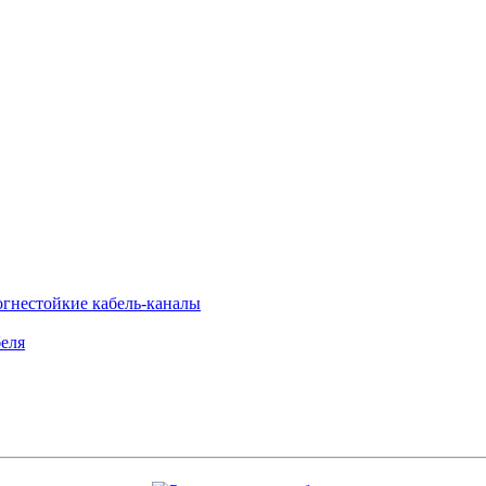
огнестойкие кабель-каналы
еля