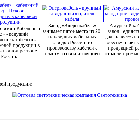
Завод «Энергокабель»
Амурский ка
овский Кабельный
занимает пятое место из 20-
завод - единс
д» - ведущий
ти ведущих кабельных
дальневосточно
дитель кабельно-
заводов России по
обеспечивает 
ковой продукции в
производству кабелей с
продукцией р
Западном регионе
пластмассовой изоляцией
отрасли промы
России.
кой продукции: