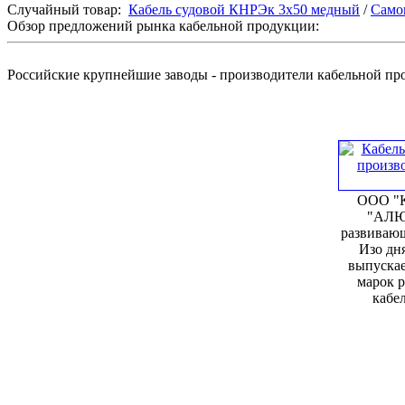
Случайный товар:
Кабель судовой КНРЭк 3x50 медный
/
Само
Обзор предложений рынка кабельной продукции:
Российские крупнейшие заводы - производители кабельной п
ООО "К
"АЛЮ
развивающ
Изо дня
выпускае
марок 
кабел