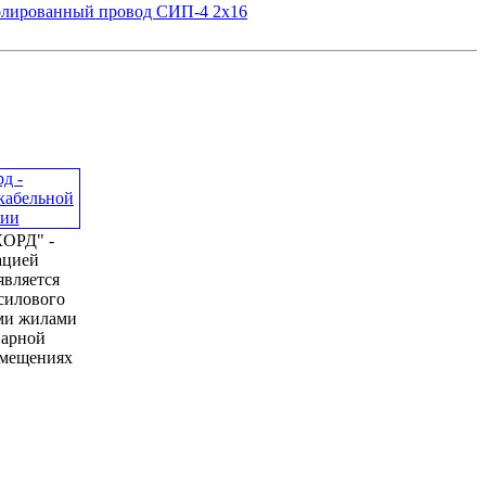
лированный провод СИП-4 2х16
ОРД" -
ацией
является
силового
ми жилами
нарной
омещениях