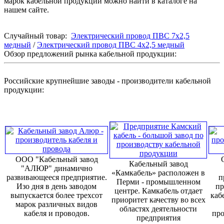
марок кабельной продукции можно найти в каталоге на
нашем сайте.
Случайный товар:
Электрический провод ПВС 7х2,5
медный
/
Электрический провод ПВС 4x2,5 медный
Обзор предложений рынка кабельной продукции:
Российские крупнейшие заводы - производители кабельной
продукции:
ООО "Кабельный завод
Кабельный завод
"АЛЮР" динамично
«Камкабель» расположен в
развивающееся предприятие.
п
Перми - промышленном
Изо дня в день заводом
пр
центре. Камкабель отдает
выпускается более трехсот
каб
приоритет качеству во всех
марок различных видов
областях деятельности
кабеля и проводов.
про
предприятия