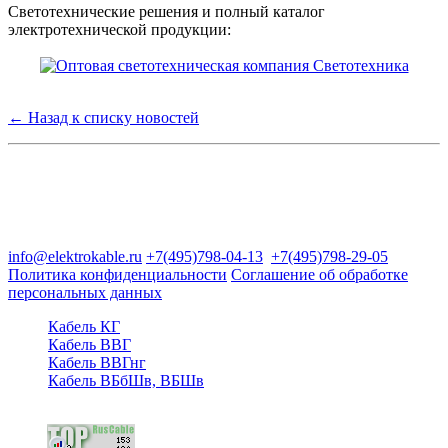
Светотехнические решения и полный каталог
электротехнической продукции:
← Назад к списку новостей
Группа компаний "Электрокабель"
125480, Москва, Туристская ул, д.25, корп.1, оф. 21
info@elektrokable.ru
+7(495)798-04-13
+7(495)798-29-05
Политика конфиденциальности
Соглашение об обработке
персональных данных
Кабель КГ
Кабель ВВГ
Кабель ВВГнг
Кабель ВБбШв, ВБШв