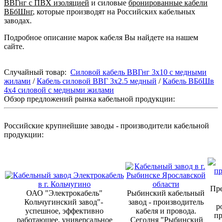
ВВГнг с ПВХ изоляцией
и силовые
бронированные кабели
ВБбШнг
, которые производят на Российских кабельных
заводах.
Подробное описание марок кабеля Вы найдете на нашем
сайте.
Случайный товар:
Силовой кабель ВВГнг 3х10 с медными
жилами
/
Кабель силовой ВВГ 3х2.5 медный
/
Кабель ВБбШв
4х4 силовой с медными жилами
Обзор предложений рынка кабельной продукции:
Российские крупнейшие заводы - производители кабельной
продукции:
Пре
ОАО "Электрокабель"
Рыбинский кабельный
Кольчугинский завод"-
завод - производитель
р
успешное, эффективно
кабеля и провода.
п
работающее, универсальное
Сегодня "Рыбинский