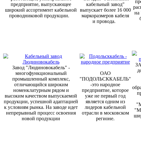
пр
предприятие, выпускающее
кабельный завод"
рас
широкий ассортимент кабельной
выпускает более 16 000
на
проводниковой продукции.
маркоразмеров кабеля
и провода.
ЗА
Завод "Людиновокабель" -
д
многофункциональный
ОАО
промышленный комплекс,
"ПОДОЛЬСККАБЕЛЬ"
отличающийся широким
-это народное
обр
номенклатурным рядом и
предприятие, которое
п
высоким качеством выпускаемой
уже не первый год
продукции, успешной адаптацией
является одним из
"
к условиям рынка. На заводе идет
лидеров кабельной
"М
непрерывный процесс освоения
отрасли в московском
ши
новой продукции
регионе.