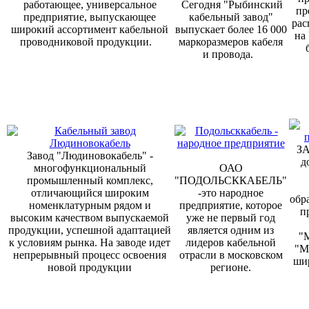
работающее, универсальное
Сегодня "Рыбинский
пр
предприятие, выпускающее
кабельный завод"
рас
широкий ассортимент кабельной
выпускает более 16 000
на
проводниковой продукции.
маркоразмеров кабеля
и провода.
ЗА
Завод "Людиновокабель" -
д
многофункциональный
ОАО
промышленный комплекс,
"ПОДОЛЬСККАБЕЛЬ"
отличающийся широким
-это народное
обр
номенклатурным рядом и
предприятие, которое
п
высоким качеством выпускаемой
уже не первый год
продукции, успешной адаптацией
является одним из
"
к условиям рынка. На заводе идет
лидеров кабельной
"М
непрерывный процесс освоения
отрасли в московском
ши
новой продукции
регионе.