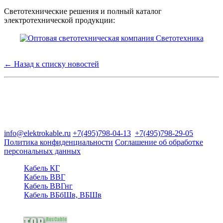
Светотехнические решения и полный каталог
электротехнической продукции:
← Назад к списку новостей
Группа компаний "Электрокабель"
125480, Москва, Туристская ул, д.25, корп.1, оф. 21
info@elektrokable.ru
+7(495)798-04-13
+7(495)798-29-05
Политика конфиденциальности
Соглашение об обработке
персональных данных
Кабель КГ
Кабель ВВГ
Кабель ВВГнг
Кабель ВБбШв, ВБШв