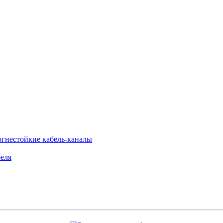
огнестойкие кабель-каналы
еля