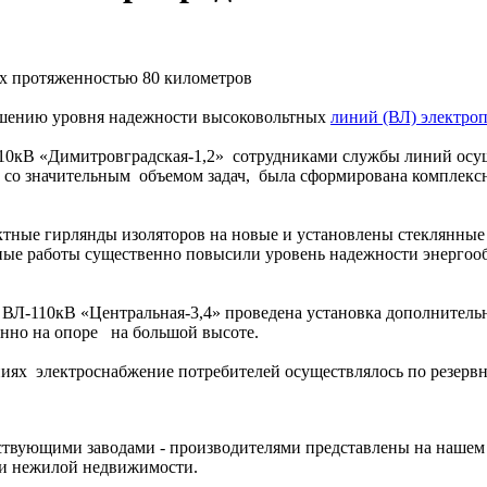
шению уровня надежности высоковольтных
линий (ВЛ) электроп
10кВ «Димитровградская-1,2» сотрудниками службы линий осущ
 со значительным объемом задач, была сформирована комплексн
тные гирлянды изоляторов на новые и установлены стеклянные 
ные работы существенно повысили уровень надежности энергооб
 ВЛ-110кВ «Центральная-3,4» проведена установка дополнительн
енно на опоре на большой высоте.
иях электроснабжение потребителей осуществлялось по резерв
твующими заводами - производителями представлены на нашем с
 и нежилой недвижимости.