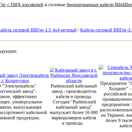
Гнг с ПВХ изоляцией
и силовые
бронированные кабели ВБбШнг
абель силовой ВВГнг-LS 4х4 медный
/
Кабель силовой ВВГнг-L
родукции:
Предприятие "С
 "Электрокабель"
Рыбинский кабельный
Холдинг" -
чугинский завод"-
завод - производитель
российской к
шное, эффективно
кабеля и провода.
промышленнос
ющее, универсальное
Сегодня "Рыбинский
предприятиях 
иятие, выпускающее
кабельный завод"
расположенных 
ассортимент кабельной
выпускает более 16 000
на Украине, вы
никовой продукции.
маркоразмеров кабеля
более 9 тыся
и провода.
кабел