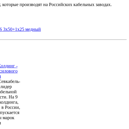
, которые производят на Российских кабельных заводах.
S 3х50+1х25 медный
евкабель-
 лидер
абельной
ти. На 9
холдинга,
в России,
пускается
ч марок
я