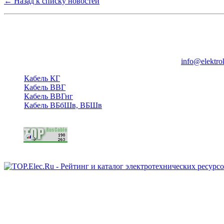
← Назад к списку новостей
Группа компаний "Электрокабель"
125480, Москва, Туристская ул, д.25, корп.1, оф. 21
info@elektro
Кабель КГ
Кабель ВВГ
Кабель ВВГнг
Кабель ВБбШв, ВБШв
Copyright © 2006 - 2026 Копирование материалов запрещено.