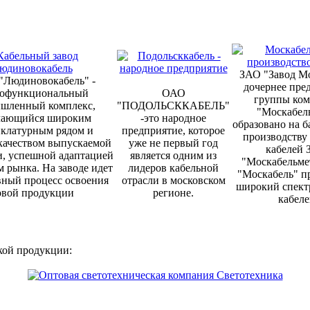
ЗАО "Завод М
 "Людиновокабель" -
дочернее пре
офункциональный
ОАО
группы ко
шленный комплекс,
"ПОДОЛЬСККАБЕЛЬ"
"Москабель
чающийся широким
-это народное
образовано на б
клатурным рядом и
предприятие, которое
производству
качеством выпускаемой
уже не первый год
кабелей
, успешной адаптацией
является одним из
"Москабельмет
м рынка. На заводе идет
лидеров кабельной
"Москабель" п
ный процесс освоения
отрасли в московском
широкий спект
овой продукции
регионе.
кабеле
кой продукции: