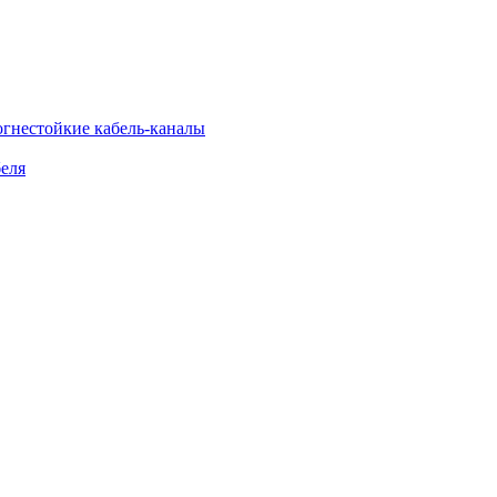
огнестойкие кабель-каналы
еля