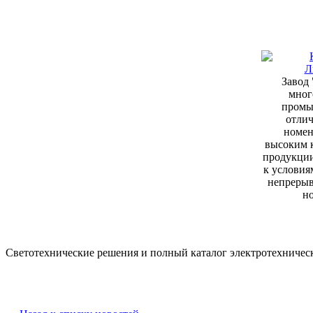
Завод
мног
промы
отли
номен
высоким 
продукции
к условия
непрерыв
н
Светотехнические решения и полный каталог электротехничес