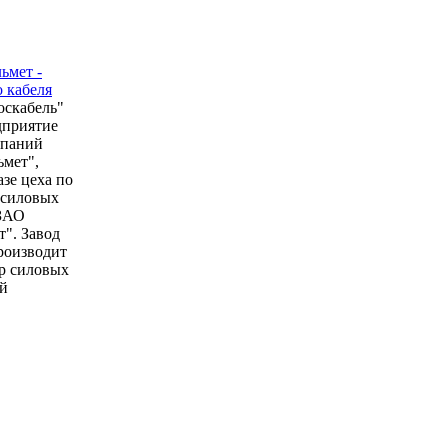
оскабель"
дприятие
мпаний
мет",
азе цеха по
 силовых
 ЗАО
". Завод
роизводит
р силовых
й