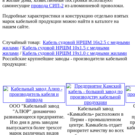
в жилые дома, хозяйственные постройки используют
самонесущие
провода СИП-2
из алюминиевой проволоки.
Подробные характеристики и конструкцию отдельно взятых
марок кабельной продукции можно найти в каталоге на
нашем сайте.
Случайный товар:
Кабель судовой НРШМ 16x2.5 с медными
жилами
/
Кабель судовой НРШМ 10x1.5 с медными
жилами
/
Кабель судовой НРШМ 19x1.0 с медными жилами
Российские крупнейшие заводы - производители кабельной
продукции:
ООО "Кабельный завод
Кабельный завод
"АЛЮР" динамично
«Камкабель» расположен в
развивающееся предприятие.
п
Перми - промышленном
Изо дня в день заводом
пр
центре. Камкабель отдает
выпускается более трехсот
каб
приоритет качеству во всех
марок различных видов