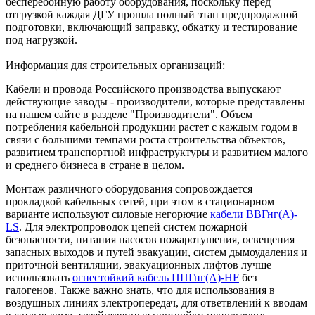
бесперебойную работу оборудования, поскольку перед
отгрузкой каждая ДГУ прошла полный этап предпродажной
подготовки, включающий заправку, обкатку и тестирование
под нагрузкой.
Информация для строительных организаций:
Кабели и провода Российского производства выпускают
действующие заводы - производители, которые представлены
на нашем сайте в разделе "Производители". Объем
потребления кабельной продукции растет с каждым годом в
связи с большими темпами роста строительства объектов,
развитием транспортной инфраструктуры и развитием малого
и среднего бизнеса в стране в целом.
Монтаж различного оборудования сопровождается
прокладкой кабельных сетей, при этом в стационарном
варианте используют силовые негорючие
кабели ВВГнг(А)-
LS
. Для электропроводок цепей систем пожарной
безопасности, питания насосов пожаротушения, освещения
запасных выходов и путей эвакуации, систем дымоудаления и
приточной вентиляции, эвакуационных лифтов лучше
использовать
огнестойкий кабель ППГнг(А)-HF
без
галогенов. Также важно знать, что для использования в
воздушных линиях электропередач, для ответвлений к вводам