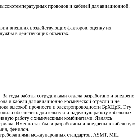
 высокотемпературных проводов и кабелей для авиационной,
твии внешних воздействующих факторов, оценку их
службы в действующих объектах.
 За годы работы сотрудниками отдела разработано и внедрено
ода и кабели для авиационно-космической отрасли и не
олока высокой прочности и электропроводности БрХЦрК. Эту
волило обеспечить длительную и надежную работу кабельных
тивную работу с химическими комбинатами. Являясь
териала. Именно так были разработаны и внедрены в кабельную
мид, фенилон.
с требованиями международных стандартов, АSMT, МIL.