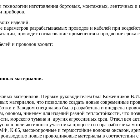
 и технологии изготовления бортовых, монтажных, ленточных и
и приборов.
воих изделий.
е параметров разрабатываемых проводов и кабелей при воздейс
атации, проводит согласование применения и продление срока 
елей и проводов входят:
онных материалов.
иковых материалов. Первым руководителем был Кожевников В.И.
ых материалов, что позволило создать новые современные пров
ботки и Заводом спецплавов была разработана и внедрена пров
, оловом, никелем для изделий разной теплостойкости, что поз
ти, морского тумана и других агрессивных сред. Отдел вел ак
упал в роли активного участника процесса и соразработчика ма
ПМФ, К-85, высокопрочные и термостойкие волокна оксалон, ари
 производство новые проводниковые материалы в соответствии 