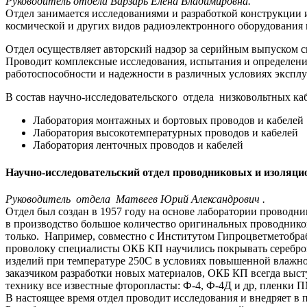
Руководитель отдела Варзарь Елена Владимировна.
Отдел занимается исследованиями и разработкой конструкции
космической и других видов радиоэлектронного оборудования 
Отдел осуществляет авторский надзор за серийным выпуском с
Проводит комплексные исследования, испытания и определени
работоспособности и надежности в различных условиях эксплу
В состав научно-исследовательского отдела низковольтных каб
Лаборатория монтажных и бортовых проводов и кабелей
Лаборатория высокотемпературных проводов и кабелей
Лаборатория ленточных проводов и кабелей
Научно-исследовательский отдел проводниковых и изоляци
Руководитель отдела Матвеев Юрий Александрович .
Отдел был создан в 1957 году на основе лаборатории проводн
в производство большое количество оригинальных проводников
только. Например, совместно с Институтом Гипроцветметобра
проволоку специалисты ОКБ КП научились покрывать серебром
изделий при температуре 250С в условиях повышенной влажнос
заказчиком разработки новых материалов, ОКБ КП всегда выст
технику все известные фторопласты: Ф-4, Ф-4Д и др, пленки 
В настоящее время отдел проводит исследования и внедряет в