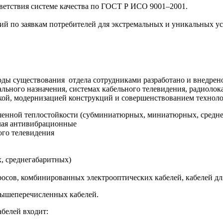
ветствия системе качества по ГОСТ Р ИСО 9001–2001.
й по заявкам потребителей для экстремальных и уникальных ус
годы существования отдела сотрудниками разработано и внедрен
льного назначения, системах кабельного телевидения, радиолок
ткой, модернизацией конструкций и совершенствованием техноло
шенной теплостойкости (субминиатюрных, миниатюрных, средн
ючая антивибрационные
ого телевидения
 среднегабаритных)
росов, комбинированных электрооптических кабелей, кабелей дл
вышеперечисленных кабелей.
абелей входит: