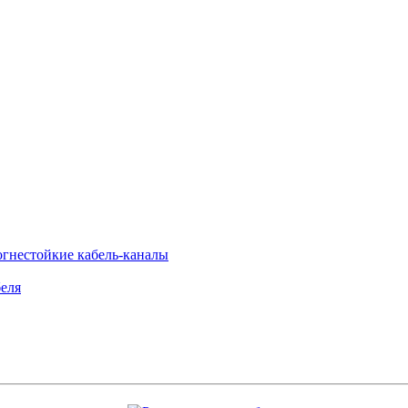
огнестойкие кабель-каналы
еля