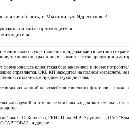
сковская область, г. Мытищи, ул. Ядреевская, 4
указаны на сайте производителя.
роизводителя
тяжении своего существования придерживается тактики сохране
ние, технологии, традиции, высокое качество продукции и авто
т формировалась клиентская база заказчиков и новые потребите
спешно справляется. ОКБ КП находится на полном хозрасчёте, не
стендов, созданных в предшествующие годы.
е виды испытаний на воздействие внешних факторов, а также ре
ельных изделий, в том числе уникальных для экстремальных ус
зводстве.
ергия" им. С.П. Королёва, ГКНПЦ им. М.В. Хруничева, ОАО "К
АО "АВТОВАЗ" и другие.