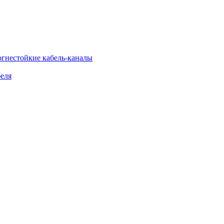
огнестойкие кабель-каналы
еля