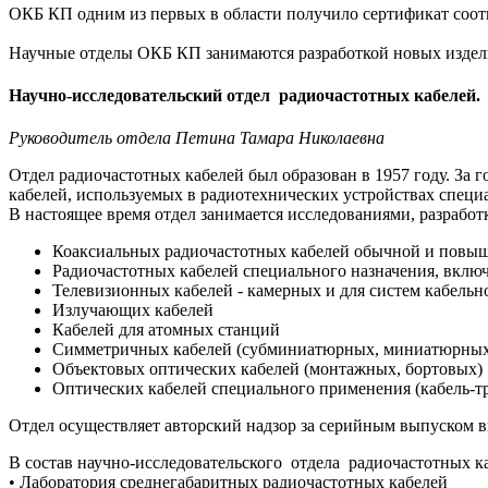
ОКБ КП одним из первых в области получило сертификат соот
Научные отделы ОКБ КП занимаются разработкой новых издели
Научно-исследовательский отдел радиочастотных кабелей.
Руководитель отдела Петина Тамара Николаевна
Отдел радиочастотных кабелей был образован в 1957 году. За 
кабелей, используемых в радиотехнических устройствах специа
В настоящее время отдел занимается исследованиями, разрабо
Коаксиальных радиочастотных кабелей обычной и повы
Радиочастотных кабелей специального назначения, вкл
Телевизионных кабелей - камерных и для систем кабельн
Излучающих кабелей
Кабелей для атомных станций
Симметричных кабелей (субминиатюрных, миниатюрных,
Объектовых оптических кабелей (монтажных, бортовых)
Оптических кабелей специального применения (кабель-т
Отдел осуществляет авторский надзор за серийным выпуском 
В состав научно-исследовательского отдела радиочастотных к
• Лаборатория среднегабаритных радиочастотных кабелей