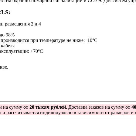
истем охранно-пожарной сигнализации и СОУЭ. Для систем упр
RLS:
и размещения 2 и 4
 до 98%
 производится при температуре не ниже: -10°С
 кабеля
 эксплуатации: +70°С
кве.
ы на сумму
от 20 тысяч рублей.
Доставка заказов на сумму
от 4
я и рассчитывается индивидуально в зависимости от размеров и в