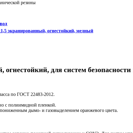
анической резины
овод
,5 экранированный, огнестойкий, медный
, огнестойкий, для систем безопасност
ласса по ГОСТ 22483-2012.
но с полиимидной пленкой.
 пониженным дымо- и газовыделением оранжевого цвета.