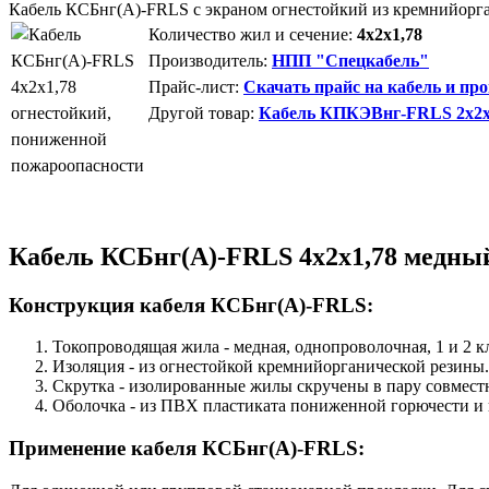
Кабель КСБнг(А)-FRLS с экраном огнестойкий из кремнийорг
Количество жил и сечение:
4х2х1,78
Производитель:
НПП "Спецкабель"
Прайс-лист:
Скачать прайс на кабель и пр
Другой товар:
Кабель КПКЭВнг-FRLS 2х2х1
Кабель КСБнг(А)-FRLS 4х2х1,78 медный
Конструкция кабеля КСБнг(А)-FRLS:
Токопроводящая жила - медная, однопроволочная, 1 и 2 к
Изоляция - из огнестойкой кремнийорганической резины.
Скрутка - изолированные жилы скручены в пару совмест
Оболочка - из ПВХ пластиката пониженной горючести и
Применение кабеля КСБнг(А)-FRLS: