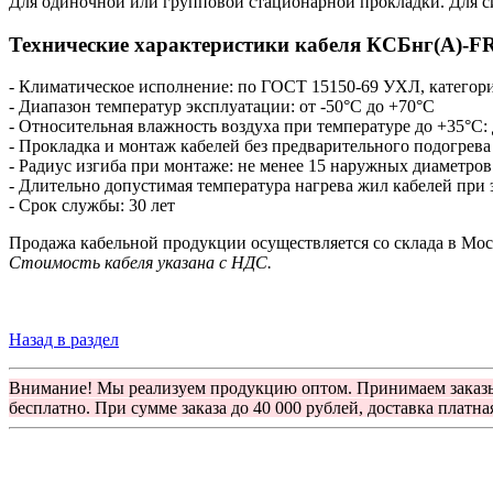
Для одиночной или групповой стационарной прокладки. Для с
Технические характеристики кабеля КСБнг(А)-F
- Климатическое исполнение: по ГОСТ 15150-69 УХЛ, категори
- Диапазон температур эксплуатации: от -50°С до +70°С
- Относительная влажность воздуха при температуре до +35°С:
- Прокладка и монтаж кабелей без предварительного подогрева
- Радиус изгиба при монтаже: не менее 15 наружных диаметров
- Длительно допустимая температура нагрева жил кабелей при
- Срок службы: 30 лет
Продажа кабельной продукции осуществляется со склада в Мос
Стоимость кабеля указана с НДС.
Назад в раздел
Внимание! Мы реализуем продукцию оптом. Принимаем заказ
бесплатно. При сумме заказа до 40 000 рублей, доставка платна
Группа компаний "Электрокабель"