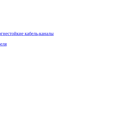
огнестойкие кабель-каналы
еля