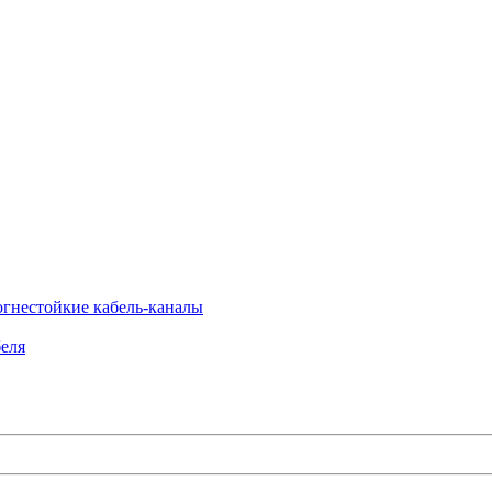
огнестойкие кабель-каналы
еля