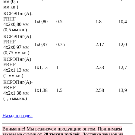
мм (0,5
мм.кв.)
КСРЭПнг(А)-
FRHF
1х0,80
0.5
1.8
10,4
4х2х0,80 мм
(0,5 мм.кв.)
КСРЭПнг(А)-
FRHF
1х0,97
0.75
2.17
12,0
4х2х0,97 мм
(0,75 мм.кв.)
КСРЭПнг(А)-
FRHF
1х1,13
1
2.33
12,7
4х2х1,13 мм
(1 мм.кв.)
КСРЭПнг(А)-
FRHF
1х1,38
1.5
2.58
13,9
4х2х1,38 мм
(1,5 мм.кв.)
Назад в раздел
Внимание! Мы реализуем продукцию оптом. Принимаем
заказы на сумму
от 20 тысяч рублей.
Доставка заказов на