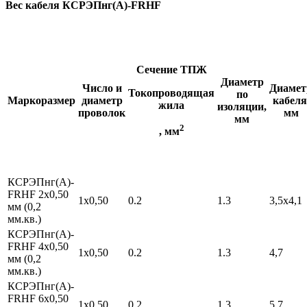
Вес кабеля КСРЭПнг(А)-FRHF
Сечение
ТПЖ
Диаметр
Число и
Диамет
Токопроводящая
по
Маркоразмер
диаметр
кабеля
жила
изоляции,
проволок
мм
мм
2
, мм
КСРЭПнг(А)-
FRHF 2х0,50
1х0,50
0.2
1.3
3,5х4,1
мм (0,2
мм.кв.)
КСРЭПнг(А)-
FRHF 4х0,50
1х0,50
0.2
1.3
4,7
мм (0,2
мм.кв.)
КСРЭПнг(А)-
FRHF 6х0,50
1х0,50
0.2
1.3
5,7