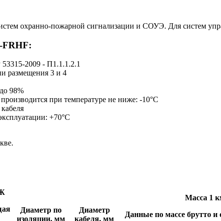
истем охранно-пожарной сигнализации и СОУЭ. Для систем упр
)-FRHF:
53315-2009 - П1.1.1.2.1
и размещения 3 и 4
 до 98%
 производится при температуре не ниже: -10°С
 кабеля
 эксплуатации: +70°С
кве.
Ж
Масса 1 к
щая
Диаметр по
Диаметр
Данные по массе брутто и
изоляции, мм
кабеля, мм