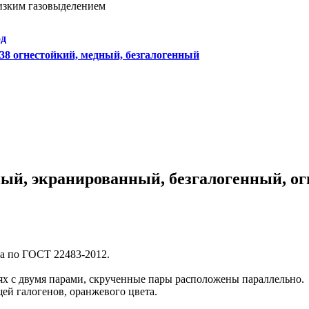
изким газовыделением
од
8 огнестойкий, медный, безгалогенный
й, экранированный, безгалогенный, огн
са по ГОСТ 22483-2012.
ях с двумя парами, скрученные пары расположены параллельно.
ей галогенов, оранжевого цвета.