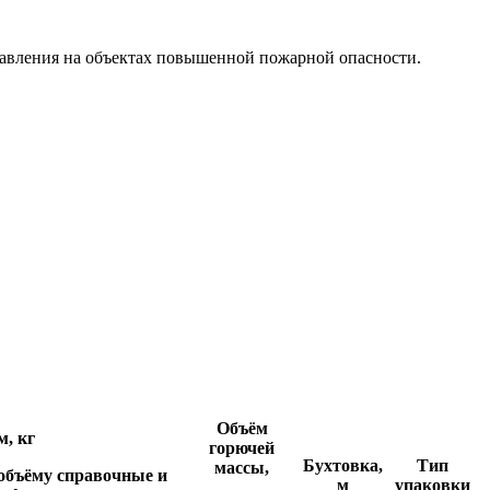
авления на объектах повышенной пожарной опасности.
Объём
м, кг
горючей
Бухтовка,
Тип
массы,
 объёму справочные и
м
упаковки