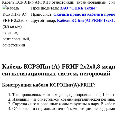
Кабель КСРЭПнг(А)-FRHF огнестойкий, экранированный, с н
Производитель:
ЗАО "СПКБ Техно"
Прайс-лист:
Скачать прайс на кабель и пров
Другой товар:
Кабель КСБнг(А)-FRHF 1х2х1,3
Кабель КСРЭПнг(А)-FRHF 2х2х0,8 медны
сигнализационных систем, негорючий
Конструкция кабеля КСРЭПнг(А)-FRHF:
Токопроводящая жила - медная, однопроволочная, 1 клас
Изоляция - из огнестойкой кремнийорганической резины.
Скрутка - изолированные жилы скручены в пару. В кабел
Оболочка - из термопластичной композиции, не содержащ