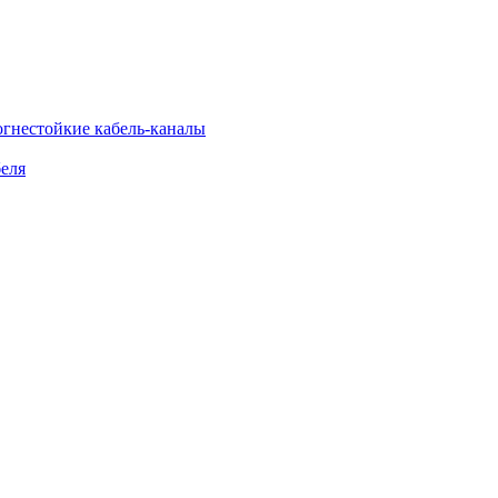
огнестойкие кабель-каналы
еля