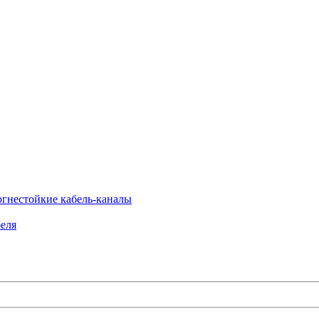
огнестойкие кабель-каналы
еля