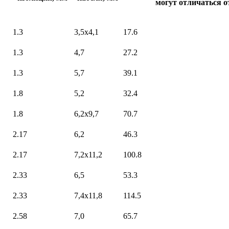
могут отличаться о
1.3
3,5х4,1
17.6
1.3
4,7
27.2
1.3
5,7
39.1
1.8
5,2
32.4
1.8
6,2х9,7
70.7
2.17
6,2
46.3
2.17
7,2х11,2
100.8
2.33
6,5
53.3
2.33
7,4х11,8
114.5
2.58
7,0
65.7