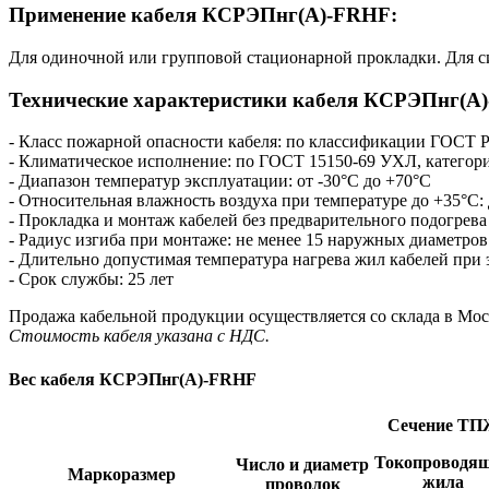
Применение кабеля КСРЭПнг(А)-FRHF:
Для одиночной или групповой стационарной прокладки. Для с
Технические характеристики кабеля КСРЭПнг(А
- Класс пожарной опасности кабеля: по классификации ГОСТ Р 
- Климатическое исполнение: по ГОСТ 15150-69 УХЛ, категори
- Диапазон температур эксплуатации: от -30°С до +70°С
- Относительная влажность воздуха при температуре до +35°С:
- Прокладка и монтаж кабелей без предварительного подогрева
- Радиус изгиба при монтаже: не менее 15 наружных диаметров
- Длительно допустимая температура нагрева жил кабелей при
- Срок службы: 25 лет
Продажа кабельной продукции осуществляется со склада в Мос
Стоимость кабеля указана с НДС.
Вес кабеля КСРЭПнг(А)-FRHF
Сечение
ТП
Токопроводя
Число и диаметр
Маркоразмер
жила
проволок