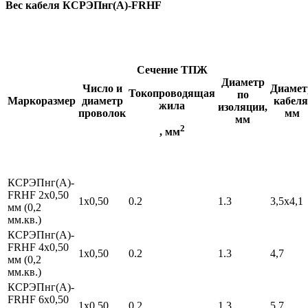
Вес кабеля КСРЭПнг(А)-FRHF
Сечение
ТПЖ
Диаметр
Число и
Диамет
Токопроводящая
по
Маркоразмер
диаметр
кабеля
жила
изоляции,
проволок
мм
мм
2
, мм
КСРЭПнг(А)-
FRHF 2х0,50
1х0,50
0.2
1.3
3,5х4,1
мм (0,2
мм.кв.)
КСРЭПнг(А)-
FRHF 4х0,50
1х0,50
0.2
1.3
4,7
мм (0,2
мм.кв.)
КСРЭПнг(А)-
FRHF 6х0,50
1х0,50
0.2
1.3
5,7