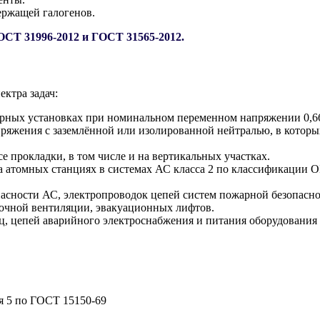
ержащей галогенов.
СТ 31996-2012 и ГОСТ 31565-2012.
ктра задач:
арных установках при номинальном переменном напряжении 0,66 
пряжения с заземлённой или изолированной нейтралью, в котор
е прокладки, в том числе и на вертикальных участках.
атомных станциях в системах АС класса 2 по классификации О
пасности АС, электропроводок цепей систем пожарной безопасн
точной вентиляции, эвакуационных лифтов.
ц, цепей аварийного электроснабжения и питания оборудовани
я 5 по ГОСТ 15150-69