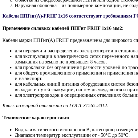
Наружная оболочка – из полимерной композиции, не сод
Кабели ППГнг(А)-FRHF 1х16 соответствуют требованиям ГО
Применение силовых кабелей ППГнг-FRHF 1х16 мм2:
Кабели марки ППГнг(А) FRHF предназначены для широкого спе
для передачи и распределения электроэнергии в стацион
для эксплуатации в электрических сетях переменного на
замыкания на землю не превышает 8 часов.
для прокладки без ограничения разности уровней по трасс
для общего промышленного применения и применения на 
и на экспорт.
для кабельных линий питания оборудования систем безо
выходов и путей эвакуации, систем дымоудаления и при
для электропроводок в операционных отделениях больни
Класс пожарной опасности по ГОСТ 31565-2012.
Технические характеристики:
Вид климатического исполнения В, категория размещени
Диапазон температур эксплуатации от - 50°С до 50°С.