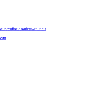
огнестойкие кабель-каналы
еля