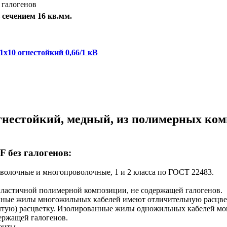
 галогенов
сечением 16 кв.мм.
х10 огнестойкий 0,66/1 кВ
нестойкий, медный, из полимерных комп
 без галогенов:
олочные и многопроволочные, 1 и 2 класса по ГОСТ 22483.
ластичной полимерной композиции, не содержащей галогенов.
ные жилы многожильныx кабелей имеют отличительную расцветк
лтую) расцветку. Изолированные жилы одножильныx кабелей мог
ержащей галогенов.
енты.