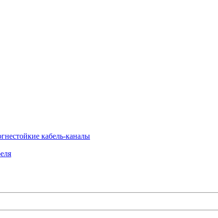
огнестойкие кабель-каналы
еля