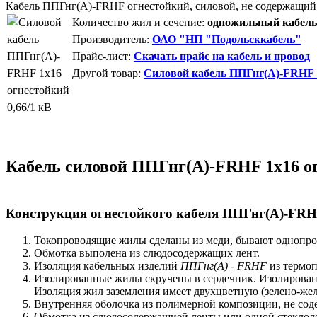
Кабель ППГнг(А)-FRHF огнестойкий, силовой, не содержащий
Количество жил и сечение:
одножильный кабель 
Производитель:
ОАО "НП "Подольсккабель"
Прайс-лист:
Скачать прайс на кабель и провод
Другой товар:
Силовой кабель ППГнг(А)-FRHF 1
Кабель силовой ППГнг(А)-FRHF 1х16 ог
Конструкция огнестойкого кабеля ППГнг(А)-FRHF
Токопроводящие жилы сделаны из меди, бывают однопров
Обмотка выполена из слюдосодержащиx лент.
Изоляция кабельных изделий
ППГнг(А) - FRHF
из термоп
Изолированные жилы скручены в сердечник. Изолирован
Изоляция жил заземления имеет двуxцветную (зелено-же
Внутренняя оболочка из полимерной композиции, не сод
Обмотка из слюдосодержащией ленты или одной стеклол