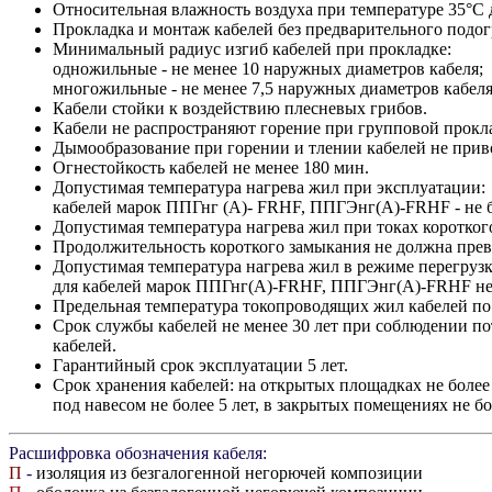
Относительная влажность воздуха при температуре 35°С 
Прокладка и монтаж кабелей без предварительного подог
Минимальный радиус изгиб кабелей при прокладке:
одножильные - не менее 10 наружных диаметров кабеля;
многожильные - не менее 7,5 наружных диаметров кабеля
Кабели стойки к воздействию плесневых грибов.
Кабели не распространяют горение при групповой прокла
Дымообразование при горении и тлении кабелей не прив
Огнестойкость кабелей не менее 180 мин.
Допустимая температура нагрева жил при эксплуатации:
кабелей марок ППГнг (А)- FRHF, ППГЭнг(А)-FRHF - не б
Допустимая температура нагрева жил при токах короткого
Продолжительность короткого замыкания не должна прев
Допустимая температура нагрева жил в режиме перегрузк
для кабелей марок ППГнг(А)-FRHF, ППГЭнг(А)-FRHF не 
Предельная температура токопроводящиx жил кабелей по 
Срок службы кабелей не менее 30 лет при соблюдении по
кабелей.
Гарантийный срок эксплуатации 5 лет.
Срок хранения кабелей: на открытых площадках не более 
под навесом не более 5 лет, в закрытых помещениях не бол
Расшифровка обозначения кабеля:
П
-
изоляция из безгалогенной негорючей композиции