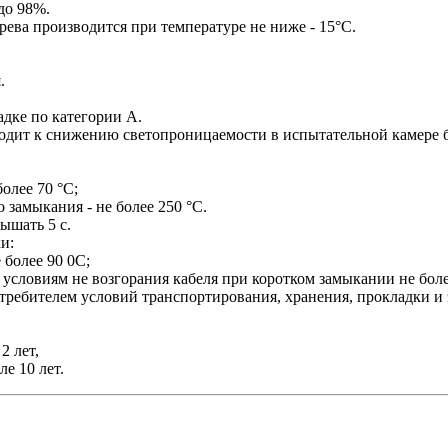
до 98%.
рева производится при температуре не ниже - 15°С.
.
дке по категории А.
одит к снижению светопроницаемости в испытательной камере б
олее 70 °С;
 замыкания - не более 250 °С.
ышать 5 с.
и:
более 90 0С;
условиям не возгорания кабеля при коротком замыкании не боле
требителем условий транспортирования, хранения, прокладки и 
2 лет,
е 10 лет.