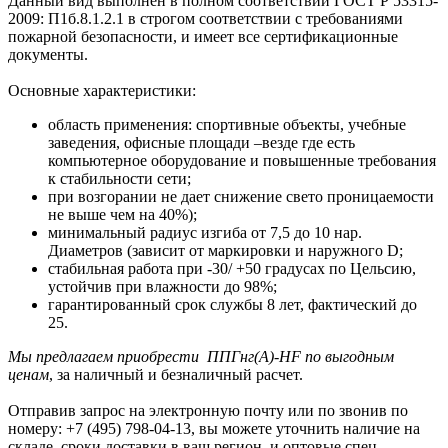
Данный вид выполнен в полном соответствии ГОСТ Р 53315-
2009: П1б.8.1.2.1 в строгом соответствии с требованиями
пожарной безопасности, и имеет все сертификационные
документы.
Основные характеристики:
область применения: спортивные объекты, учебные
заведения, офисные площади –везде где есть
компьютерное оборудование и повышенные требования
к стабильности сети;
при возгорании не дает снижение свето проницаемости
не выше чем на 40%);
минимальный радиус изгиба от 7,5 до 10 нар.
Диаметров (зависит от маркировки и наружного D;
стабильная работа при -30/ +50 градусах по Цельсию,
устойчив при влажности до 98%;
гарантированный срок службы 8 лет, фактический до
25.
Мы предлагаем приобрести ППГнг(А)-HF по выгодным
ценам
, за наличный и безналичный расчет.
Отправив запрос на электронную почту или по звонив по
номеру: +7 (495) 798-04-13, вы можете уточнить наличие на
складе, сроки доставки в ваш регион, и оптовые спец