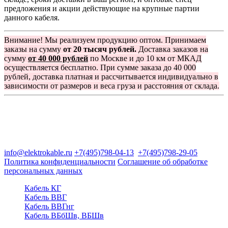
предложения и акции действующие на крупные партии
данного кабеля.
Внимание! Мы реализуем продукцию оптом. Принимаем
заказы на сумму
от 20 тысяч рублей.
Доставка заказов на
сумму
от 40 000 рублей
по Москве и до 10 км от МКАД
осуществляется бесплатно. При сумме заказа до 40 000
рублей, доставка платная и рассчитывается индивидуально в
зависимости от размеров и веса груза и расстояния от склада.
Группа компаний "Электрокабель"
125480, Москва, Туристская ул, д.25, корп.1, оф. 21
info@elektrokable.ru
+7(495)798-04-13
+7(495)798-29-05
Политика конфиденциальности
Соглашение об обработке
персональных данных
Кабель КГ
Кабель ВВГ
Кабель ВВГнг
Кабель ВБбШв, ВБШв