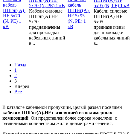
ППГнг(А)-HF
ППГнг(А)-HF
5х70 (N, PE) 1 кВ
5х95 (N, PE) 1 кВ
Кабели силовые
Кабели силовые
ППГнг(А)-HF
ППГнг(А)-HF
5х70
5х95
предназначены
предназначены
для прокладки
для прокладки
кабельных линий
кабельных линий
в...
в...
Назад
1
2
3
Вперед
Все
В каталоге кабельной продукции, целый раздел посвящен
кабелям ППГнг(А)-HF с изоляцией из полимерных
композиций
. Он представлен более сорока моделями, с
различными количеством жил и диаметрами сечения.