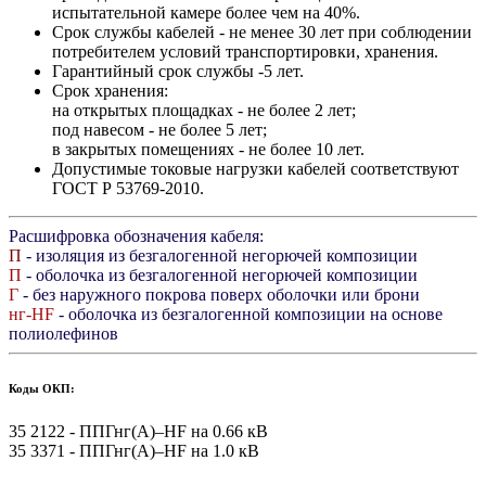
испытательной камере более чем на 40%.
Срок службы кабелей - не менее 30 лет при соблюдении
потребителем условий транспортировки, хранения.
Гарантийный срок службы -5 лет.
Срок хранения:
на открытых площадках - не более 2 лет;
под навесом - не более 5 лет;
в закрытых помещениях - не более 10 лет.
Допустимые токовые нагрузки кабелей соответствуют
ГОСТ Р 53769-2010.
Расшифровка обозначения кабеля:
П
- изоляция из безгалогенной негорючей композиции
П
- оболочка из безгалогенной негорючей композиции
Г
- без наружного покрова поверх оболочки или брони
нг-HF
- оболочка из безгалогенной композиции на основе
полиолефинов
Коды ОКП:
35 2122 - ППГнг(А)–HF на 0.66 кВ
35 3371 - ППГнг(А)–HF на 1.0 кВ