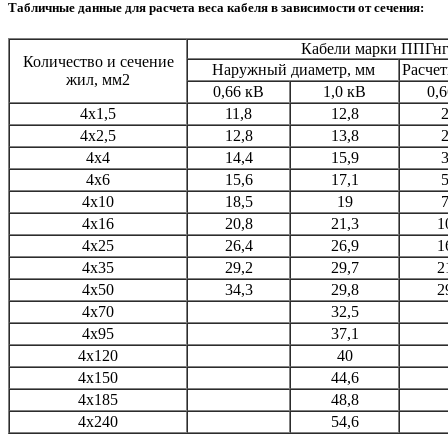
Табличные данные для расчета веса кабеля в зависимости от сечения:
Кабели марки ППГнг
Количество и сечение
Наружный диаметр, мм
Расчет
жил, мм2
0,66 кВ
1,0 кВ
0,
4х1,5
11,8
12,8
4х2,5
12,8
13,8
4х4
14,4
15,9
4х6
15,6
17,1
4х10
18,5
19
4х16
20,8
21,3
1
4х25
26,4
26,9
1
4х35
29,2
29,7
2
4х50
34,3
29,8
2
4х70
32,5
4х95
37,1
4х120
40
4х150
44,6
4х185
48,8
4х240
54,6