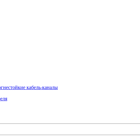
огнестойкие кабель-каналы
еля