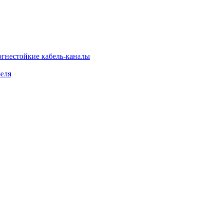
огнестойкие кабель-каналы
еля